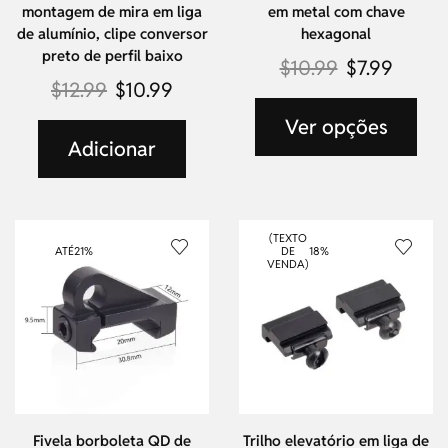
montagem de mira em liga
em metal com chave
de alumínio, clipe conversor
hexagonal
preto de perfil baixo
$
10.99
$
7.99
$
12.99
$
10.99
Ver opções
Adicionar
(TEXTO
ATÉ
21%
DE
18%
VENDA)
Fivela borboleta QD de
Trilho elevatório em liga de