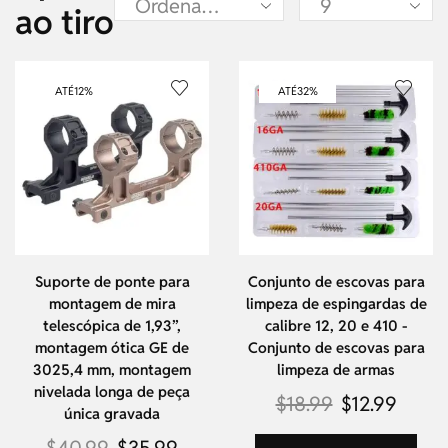
ao tiro
ATÉ
12%
ATÉ
32%
Suporte de ponte para
Conjunto de escovas para
montagem de mira
limpeza de espingardas de
telescópica de 1,93”,
calibre 12, 20 e 410 -
montagem ótica GE de
Conjunto de escovas para
3025,4 mm, montagem
limpeza de armas
nivelada longa de peça
$
18.99
$
12.99
única gravada
$
40.99
$
35.99