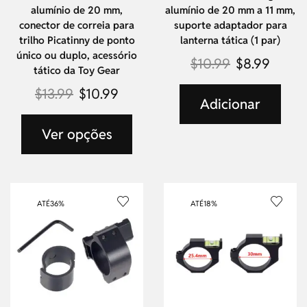
alumínio de 20 mm,
alumínio de 20 mm a 11 mm,
conector de correia para
suporte adaptador para
trilho Picatinny de ponto
lanterna tática (1 par)
único ou duplo, acessório
$
10.99
$
8.99
tático da Toy Gear
$
13.99
$
10.99
Adicionar
Ver opções
ATÉ
36%
ATÉ
18%