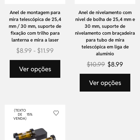
Anel de montagem para
Anel de nivelamento com
mira telescópica de 25,4
nível de bolha de 25,4 mm e
mm / 30 mm, suporte de
30 mm, suporte de
fixação com trilho para
nivelamento com braçadeira
lanterna e mira a laser
para tubo de mira
telescópica em liga de
$
8.99
-
$
11.99
alumínio
$
10.99
$
8.99
Ver opções
Ver opções
(TEXTO
DE
15%
VENDA)