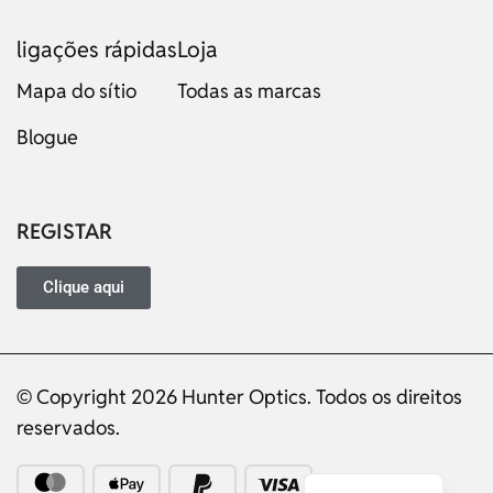
ligações rápidas
Loja
Mapa do sítio
Todas as marcas
Blogue
Russian
Dutch
Italian
REGISTAR
Japanese
Turkish
Clique aqui
Ukrainian
French
© Copyright 2026 Hunter Optics. Todos os direitos
German
reservados.
Spanish
English