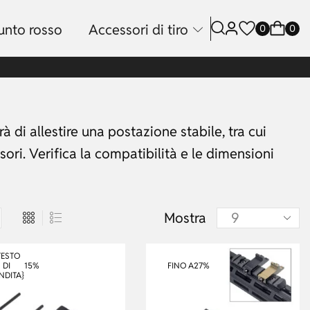
unto rosso
Accessori di tiro
0
0
à di allestire una postazione stabile, tra cui
ori. Verifica la compatibilità e le dimensioni
Mostra
TESTO
15%
FINO A
27%
DI
NDITA}