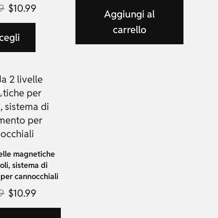
9
$
10.99
Aggiungi al
carrello
cegli
%
velle magnetiche
li, sistema di
 per cannocchiali
9
$
10.99