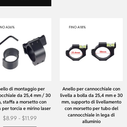
INO A
36%
FINO A
18%
ello di montaggio per
Anello per cannocchiale con
cchiale da 25,4 mm / 30
livella a bolla da 25,4 mm e 30
 staffa a morsetto con
mm, supporto di livellamento
 per torcia e mirino laser
con morsetto per tubo del
cannocchiale in lega di
$
8.99
-
$
11.99
alluminio