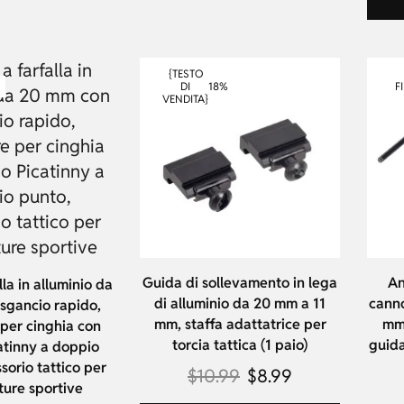
{TESTO
18%
F
DI
VENDITA}
Guida di sollevamento in lega
An
lla in alluminio da
di alluminio da 20 mm a 11
canno
sgancio rapido,
mm, staffa adattatrice per
mm,
per cinghia con
torcia tattica (1 paio)
guida
atinny a doppio
sorio tattico per
$
10.99
$
8.99
ture sportive