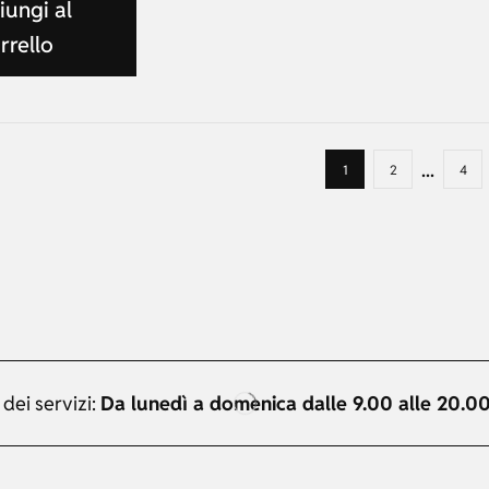
ungi al
rrello
...
1
2
4
 dei servizi:
Da lunedì a domenica dalle 9.00 alle 20.0