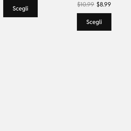
$
10.99
$
8.99
Scegli
Scegli