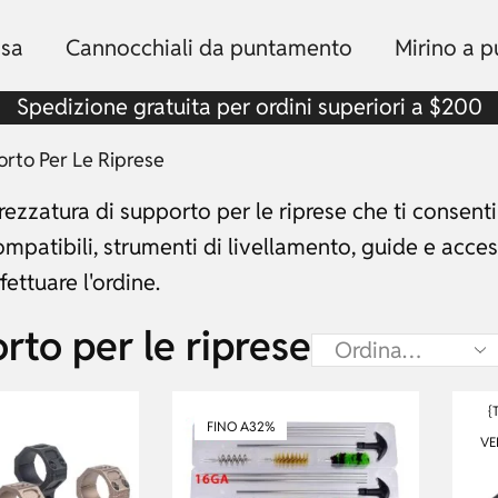
sa
Cannocchiali da puntamento
Mirino a p
Spedizione gratuita per ordini superiori a $200
rto Per Le Riprese
trezzatura di supporto per le riprese che ti consentir
mpatibili, strumenti di livellamento, guide e access
fettuare l'ordine.
rto per le riprese
{
FINO A
32%
VE