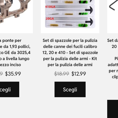
a ponte per
Set di spazzole per la pulizia
Set d
 da 1,93 pollici,
delle canne dei fucili calibro
20 
ico GE da 3025,4
12, 20 e 410 - Set di spazzole
 a livella lungo
per la pulizia delle armi - Kit
P
zzo inciso
per la pulizia delle armi
adatt
per 
99
$
35.99
$
18.99
$
12.99
cli
cegli
Scegli