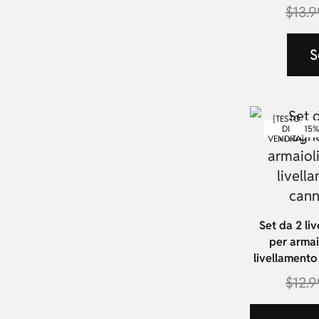
$
13.9
S
{TESTO
15
DI
VENDITA}
Set da 2 li
per armaio
livellamento
$
12.9