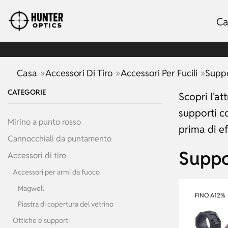
Ca
»
»
»
Casa
Accessori Di Tiro
Accessori Per Fucili
Suppo
CATEGORIE
Scopri l'at
supporti co
Mirino a punto rosso
prima di ef
Cannocchiali da puntamento
Suppo
Accessori di tiro
Accessori per armi da fuoco
Magwell
FINO A
12%
Piastra di copertura del vetrino
Ottiche e supporti