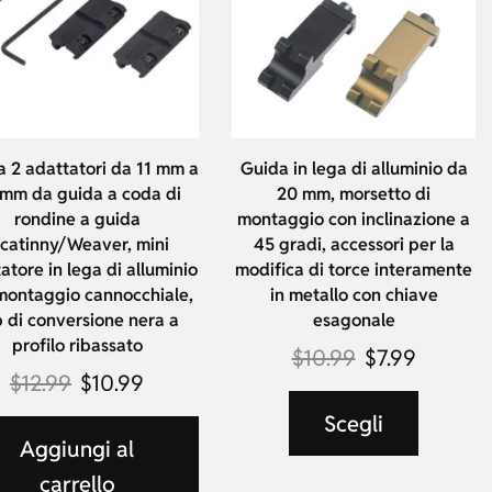
a 2 adattatori da 11 mm a
Guida in lega di alluminio da
mm da guida a coda di
20 mm, morsetto di
rondine a guida
montaggio con inclinazione a
icatinny/Weaver, mini
45 gradi, accessori per la
atore in lega di alluminio
modifica di torce interamente
montaggio cannocchiale,
in metallo con chiave
p di conversione nera a
esagonale
profilo ribassato
$
10.99
$
7.99
$
12.99
$
10.99
Scegli
Aggiungi al
carrello