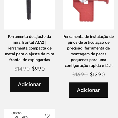
Ferramenta de ajuste da
Ferramenta de instalação de
mira frontal A1A2 |
pinos de articulação de
Ferramenta compacta de
precisão; ferramenta de
metal para o ajuste da mira
montagem de peças
frontal de espingardas
pequenas para uma
configuração rápida e fácil
$
14.90
$
9.90
$
16.90
$
12.90
Adicionar
Adicionar
(TEXTO
DE
23%