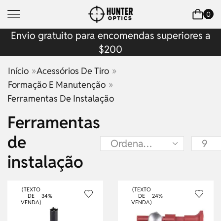
0
Envio gratuito para encomendas superiores a
$200
»
»
Início
Acessórios De Tiro
»
Formação E Manutenção
Ferramentas De Instalação
Ferramentas
de
instalação
(TEXTO
(TEXTO
DE
34%
DE
24%
VENDA)
VENDA)