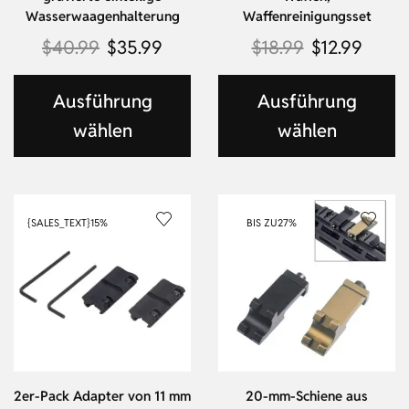
Wasserwaagenhalterung
Waffenreinigungsset
$
40.99
$
35.99
$
18.99
$
12.99
Ausführung
Ausführung
wählen
wählen
{SALES_TEXT}
15%
BIS ZU
27%
2er-Pack Adapter von 11 mm
20-mm-Schiene aus