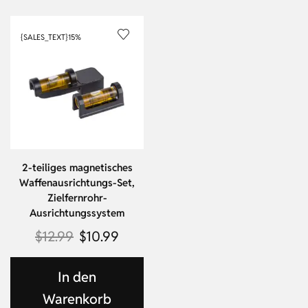
{SALES_TEXT}
15%
2-teiliges magnetisches
Waffenausrichtungs-Set,
Zielfernrohr-
Ausrichtungssystem
$
12.99
$
10.99
In den
Warenkorb