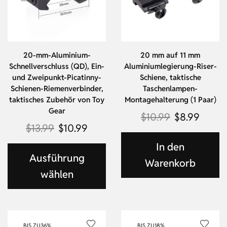
20-mm-Aluminium-
20 mm auf 11 mm
Schnellverschluss (QD), Ein-
Aluminiumlegierung-Riser-
und Zweipunkt-Picatinny-
Schiene, taktische
Schienen-Riemenverbinder,
Taschenlampen-
taktisches Zubehör von Toy
Montagehalterung (1 Paar)
Gear
$
10.99
$
8.99
$
13.99
$
10.99
In den
Ausführung
Warenkorb
wählen
BIS ZU
36%
BIS ZU
18%