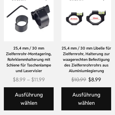
25,4 mm / 30 mm
25,4 mm / 30 mm Libelle für
Zielfernrohr-Montagering,
Zielfernrohr, Halterung zur
Rohrklemmhalterung mit
waagerechten Befestigung
Schiene für Taschenlampe
des Zielfernrohrrohrs aus
und Laservisier
Aluminiumlegierung
$
8.99
–
$
11.99
$
10.99
$
8.99
Ausführung
Ausführung
wählen
wählen