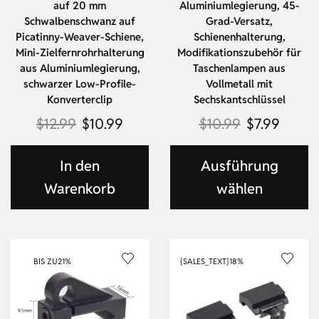
auf 20 mm
Aluminiumlegierung, 45-
Schwalbenschwanz auf
Grad-Versatz,
Picatinny-Weaver-Schiene,
Schienenhalterung,
Mini-Zielfernrohrhalterung
Modifikationszubehör für
aus Aluminiumlegierung,
Taschenlampen aus
schwarzer Low-Profile-
Vollmetall mit
Konverterclip
Sechskantschlüssel
$
12.99
$
10.99
$
10.99
$
7.99
In den
Ausführung
Warenkorb
wählen
BIS ZU
21%
{SALES_TEXT}
18%