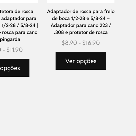
tetora de rosca
Adaptador de rosca para freio
e adaptador para
de boca 1/2-28 e 5/8-24 –
 1/2-28 / 5/8-24 |
Adaptador para cano 223 /
 rosca para cano
.308 e protetor de rosca
spingarda
$
8.90
-
$
16.90
0
-
$
11.90
Ver opções
 opções