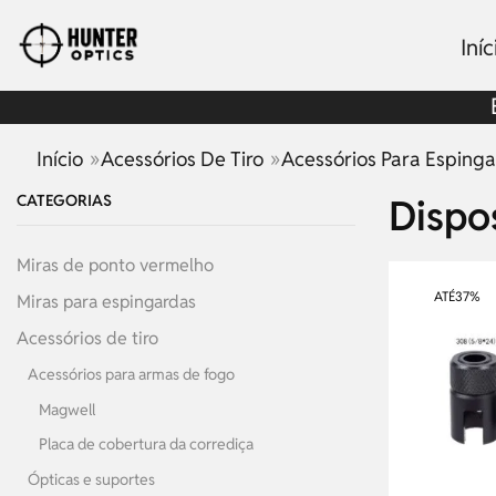
Iníc
»
»
Início
Acessórios De Tiro
Acessórios Para Esping
CATEGORIAS
Dispo
Miras de ponto vermelho
ATÉ
37%
Miras para espingardas
Acessórios de tiro
Acessórios para armas de fogo
Magwell
Placa de cobertura da corrediça
Ópticas e suportes