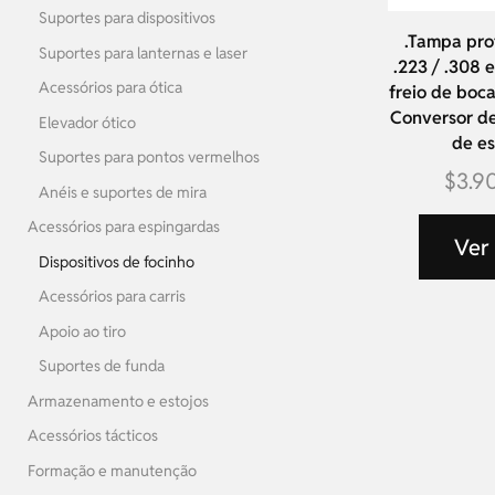
Suportes para dispositivos
.Tampa pro
Suportes para lanternas e laser
.223 / .308 
Acessórios para ótica
freio de boca
Conversor de
Elevador ótico
de e
Suportes para pontos vermelhos
$
3.9
Anéis e suportes de mira
Acessórios para espingardas
Ver
Dispositivos de focinho
Acessórios para carris
Apoio ao tiro
Suportes de funda
Armazenamento e estojos
Acessórios tácticos
Formação e manutenção