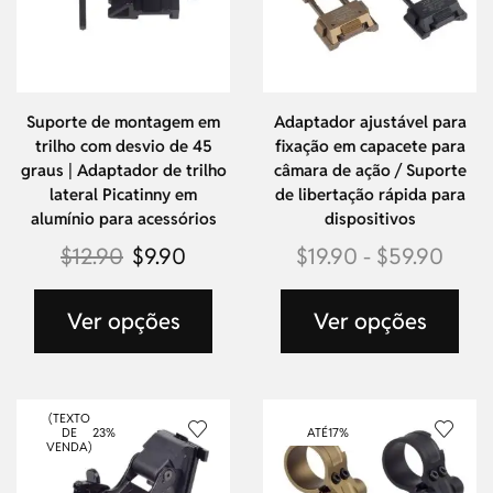
Suporte de montagem em
Adaptador ajustável para
trilho com desvio de 45
fixação em capacete para
graus | Adaptador de trilho
câmara de ação / Suporte
lateral Picatinny em
de libertação rápida para
alumínio para acessórios
dispositivos
$
12.90
$
9.90
$
19.90
-
$
59.90
Ver opções
Ver opções
(TEXTO
DE
23%
ATÉ
17%
VENDA)