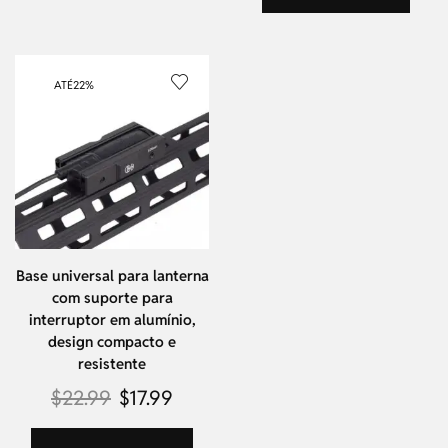
ATÉ
22%
Base universal para lanterna
com suporte para
interruptor em alumínio,
design compacto e
resistente
$
22.99
$
17.99