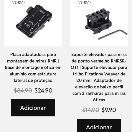
VENDA)
VENDA)
Placa adaptadora para
Suporte elevador para mira
montagem de miras RMR |
de ponto vermelho RMRSR-
Base de montagem ótica em
OT1 | Suporte elevador para
alumínio com estrutura
trilho Picatinny Weaver de
lateral de proteção
20 mm | Adaptador de
elevação de baixo perfil
$
34.90
$
24.90
com 3 ranhuras para miras
óticas
Adicionar
$
14.90
$
9.90
Adicionar