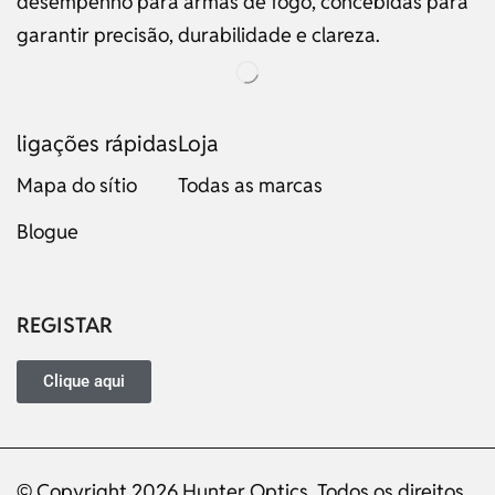
desempenho para armas de fogo, concebidas para
garantir precisão, durabilidade e clareza.
ligações rápidas
Loja
Mapa do sítio
Todas as marcas
Blogue
Russian
Dutch
Italian
REGISTAR
Japanese
Turkish
Clique aqui
Ukrainian
French
© Copyright 2026 Hunter Optics. Todos os direitos
German