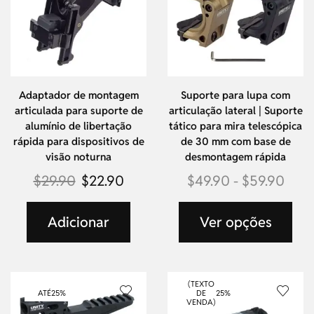
Adaptador de montagem
Suporte para lupa com
articulada para suporte de
articulação lateral | Suporte
alumínio de libertação
tático para mira telescópica
rápida para dispositivos de
de 30 mm com base de
visão noturna
desmontagem rápida
$
29.90
$
22.90
$
49.90
-
$
59.90
Adicionar
Ver opções
(TEXTO
ATÉ
25%
DE
25%
VENDA)