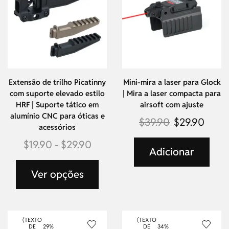
Extensão de trilho Picatinny
Mini-mira a laser para Glock
com suporte elevado estilo
| Mira a laser compacta para
HRF | Suporte tático em
airsoft com ajuste
alumínio CNC para óticas e
$
39.90
$
29.90
acessórios
$
19.90
-
$
29.90
Adicionar
Ver opções
(TEXTO
(TEXTO
DE
29%
DE
34%