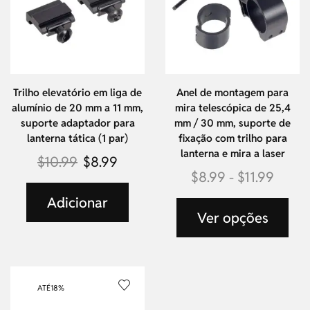
Trilho elevatório em liga de
Anel de montagem para
alumínio de 20 mm a 11 mm,
mira telescópica de 25,4
suporte adaptador para
mm / 30 mm, suporte de
lanterna tática (1 par)
fixação com trilho para
lanterna e mira a laser
$
10.99
$
8.99
$
8.99
-
$
11.99
Adicionar
Ver opções
ATÉ
18%