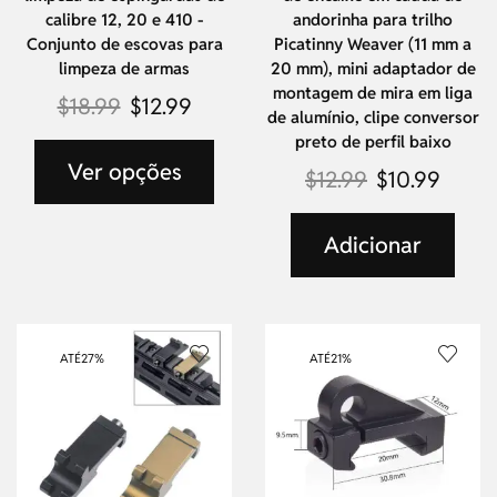
calibre 12, 20 e 410 -
andorinha para trilho
Conjunto de escovas para
Picatinny Weaver (11 mm a
limpeza de armas
20 mm), mini adaptador de
montagem de mira em liga
$
18.99
$
12.99
de alumínio, clipe conversor
preto de perfil baixo
Ver opções
$
12.99
$
10.99
Adicionar
ATÉ
27%
ATÉ
21%