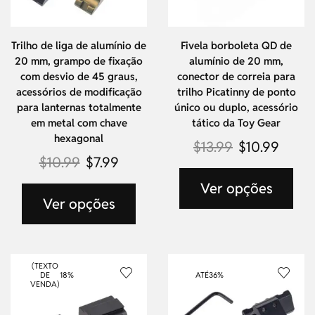
Trilho de liga de alumínio de
Fivela borboleta QD de
20 mm, grampo de fixação
alumínio de 20 mm,
com desvio de 45 graus,
conector de correia para
acessórios de modificação
trilho Picatinny de ponto
para lanternas totalmente
único ou duplo, acessório
em metal com chave
tático da Toy Gear
hexagonal
$
13.99
$
10.99
$
10.99
$
7.99
Ver opções
Ver opções
(TEXTO
DE
18%
ATÉ
36%
VENDA)