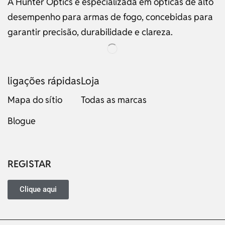
A Hunter Optics é especializada em ópticas de alto
desempenho para armas de fogo, concebidas para
garantir precisão, durabilidade e clareza.
ligações rápidas
Loja
Mapa do sítio
Todas as marcas
Blogue
Russian
Dutch
Italian
REGISTAR
Japanese
Turkish
Clique aqui
Ukrainian
French