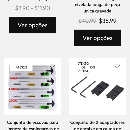
nivelada longa de peça
$
3.90
-
$
11.90
única gravada
$
40.99
$
35.99
Ver opções
Ver opções
(TEXTO
ATÉ
32%
DE
15%
VENDA)
Conjunto de escovas para
Conjunto de 2 adaptadores
limpeza de espingardas de
de encaixe em cauda de