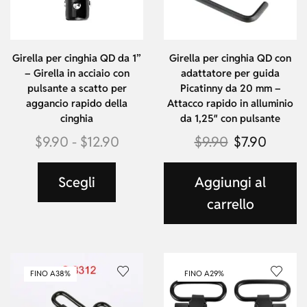
Girella per cinghia QD da 1”
Girella per cinghia QD con
– Girella in acciaio con
adattatore per guida
pulsante a scatto per
Picatinny da 20 mm –
aggancio rapido della
Attacco rapido in alluminio
cinghia
da 1,25″ con pulsante
$
9.90
-
$
12.90
$
9.90
$
7.90
Scegli
Aggiungi al
carrello
FINO A
38%
FINO A
29%