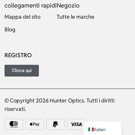
collegamenti rapidi
Negozio
Mappa del sito
Tutte le marche
Blog
Russian
Dutch
Japanese
REGISTRO
Turkish
Ukrainian
Clicca qui
French
Portuguese
© Copyright 2026 Hunter Optics. Tutti i diritti
German
riservati.
Spanish
English
Italian