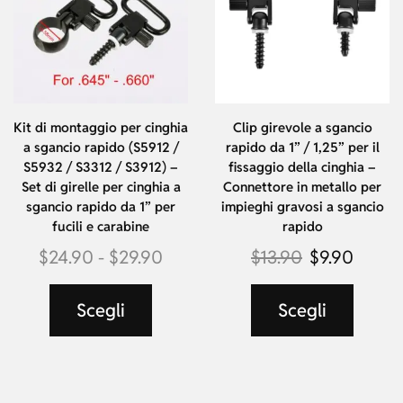
Kit di montaggio per cinghia
Clip girevole a sgancio
a sgancio rapido (S5912 /
rapido da 1” / 1,25” per il
S5932 / S3312 / S3912) –
fissaggio della cinghia –
Set di girelle per cinghia a
Connettore in metallo per
sgancio rapido da 1” per
impieghi gravosi a sgancio
fucili e carabine
rapido
$
24.90
-
$
29.90
$
13.90
$
9.90
Scegli
Scegli