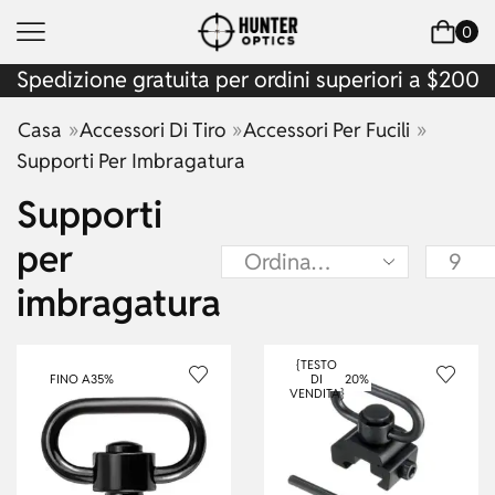
0
Spedizione gratuita per ordini superiori a $200
»
»
»
Casa
Accessori Di Tiro
Accessori Per Fucili
Supporti Per Imbragatura
Supporti
per
imbragatura
{TESTO
FINO A
35%
DI
20%
VENDITA}