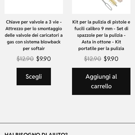
Chiave per valvole a 3 vie -
Kit per la pulizia di pistole e
Attrezzo per lo smontaggio
fucili calibro 9 mm - Set di
delle valvole dei caricatori a
spazzole per la pulizia -
gas con sistema blowback
Asta in ottone - Kit
per softair
portatile per la pulizia
$
12.90
$
9.90
$
12.90
$
9.90
Scegli
Aggiungi al
carrello
HAI BISOGNO DI AIUTO?