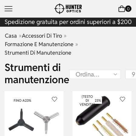
0
Spedizione gratuita per ordini superiori a $200
»
»
Casa
Accessori Di Tiro
»
Formazione E Manutenzione
Strumenti Di Manutenzione
Strumenti di
manutenzione
{TESTO
FINO A
23%
DI
23%
VENDITA}