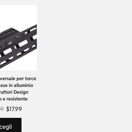
versale per torce
Base in alluminio
ruttori Design
 e resistente
99
$
17.99
cegli