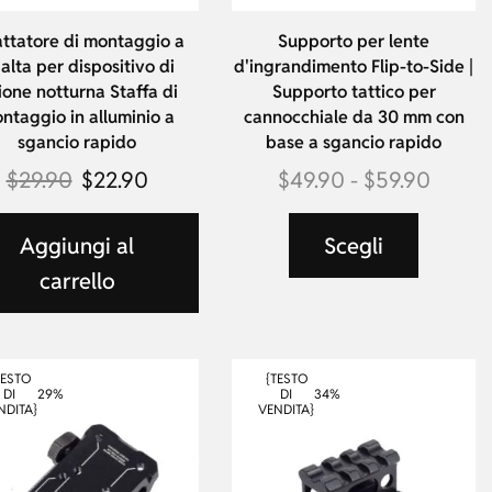
ttatore di montaggio a
Supporto per lente
balta per dispositivo di
d'ingrandimento Flip-to-Side |
ione notturna Staffa di
Supporto tattico per
ntaggio in alluminio a
cannocchiale da 30 mm con
sgancio rapido
base a sgancio rapido
$
29.90
$
22.90
$
49.90
-
$
59.90
Aggiungi al
Scegli
carrello
TESTO
{TESTO
29%
34%
DI
DI
NDITA}
VENDITA}