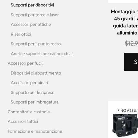
Supporti per dispositivi
Montaggio s
Supporti per torce e laser
45 gradi |
Accessori per ottiche
guida later
alluminio
Riser ottici
$
12.
Supporti per il punto rosso
Anelli e supporti per cannocchiali
S
Accessori per fucili
Dispositivi di abbattimento
Accessori per binari
Supporto per le riprese
Supporti per imbragatura
FINO A
25%
Contenitori e custodie
Accessori tattici
Formazione e manutenzione