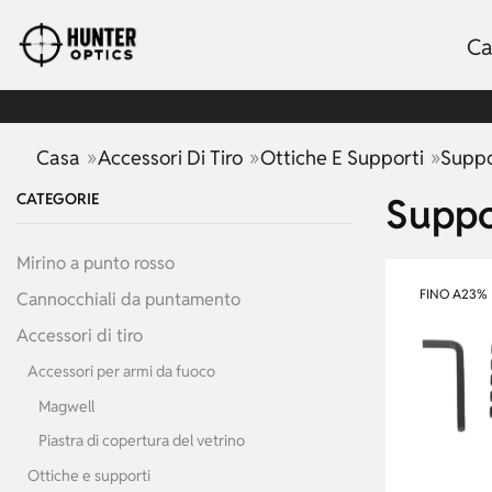
Ca
»
»
»
Casa
Accessori Di Tiro
Ottiche E Supporti
Suppor
CATEGORIE
Suppor
Mirino a punto rosso
FINO A
23%
Cannocchiali da puntamento
Accessori di tiro
Accessori per armi da fuoco
Magwell
Piastra di copertura del vetrino
Ottiche e supporti