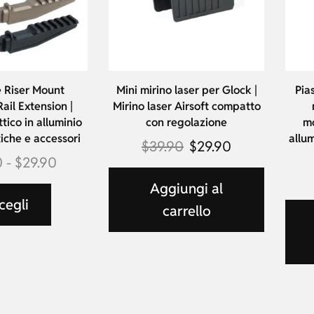
e Riser Mount
Mini mirino laser per Glock |
Pia
Rail Extension |
Mirino laser Airsoft compatto
tico in alluminio
con regolazione
mo
iche e accessori
allum
$
39.90
$
29.90
0
-
$
29.90
Aggiungi al
cegli
carrello