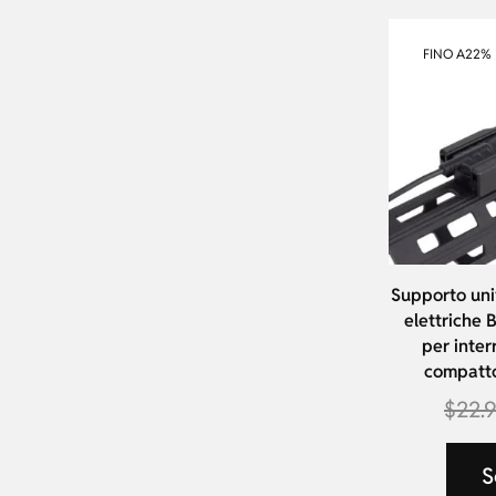
FINO A
22%
Supporto uni
elettriche 
per inter
compatto
$
22.
S