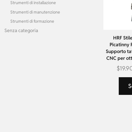
Strumenti di installazione
Strumenti di manutenzione
Strumenti di formazione
Senza categoria
HRF Stil
Picatinny 
Supporto tat
CNC per ott
$
19.9
S