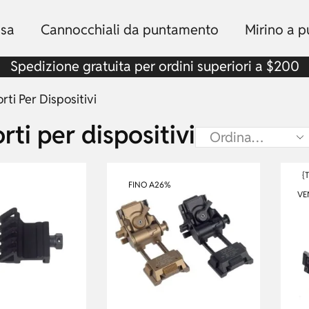
sa
Cannocchiali da puntamento
Mirino a p
Spedizione gratuita per ordini superiori a $200
ti Per Dispositivi
ti per dispositivi
{
FINO A
26%
VE