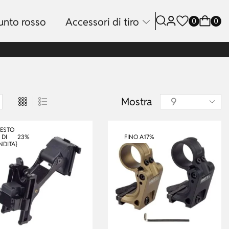
unto rosso
Accessori di tiro
0
0
Mostra
TESTO
23%
FINO A
17%
DI
NDITA}