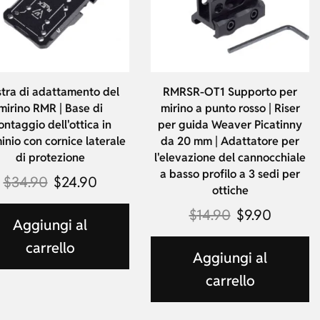
stra di adattamento del
RMRSR-OT1 Supporto per
mirino RMR | Base di
mirino a punto rosso | Riser
ntaggio dell'ottica in
per guida Weaver Picatinny
inio con cornice laterale
da 20 mm | Adattatore per
di protezione
l'elevazione del cannocchiale
a basso profilo a 3 sedi per
$
34.90
$
24.90
ottiche
$
14.90
$
9.90
Aggiungi al
carrello
Aggiungi al
carrello