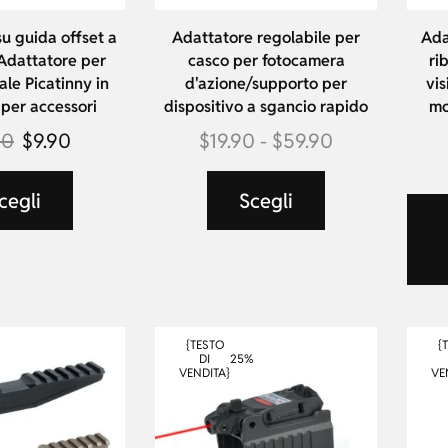
u guida offset a
Adattatore regolabile per
Ada
 Adattatore per
casco per fotocamera
ri
ale Picatinny in
d'azione/supporto per
vis
 per accessori
dispositivo a sgancio rapido
mo
90
$
9.90
$
19.90
-
$
59.90
cegli
Scegli
{TESTO
{
25%
DI
VENDITA}
VE