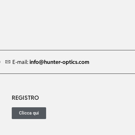
0
E-mail:
info@hunter-optics.com
Russian
Dutch
REGISTRO
Japanese
Turkish
Clicca qui
Ukrainian
French