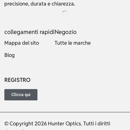
precisione, durata e chiarezza.
collegamenti rapidi
Negozio
Mappa del sito
Tutte le marche
Blog
Russian
Dutch
Japanese
REGISTRO
Turkish
Ukrainian
Clicca qui
French
Portuguese
© Copyright 2026 Hunter Optics. Tutti i diritti
German