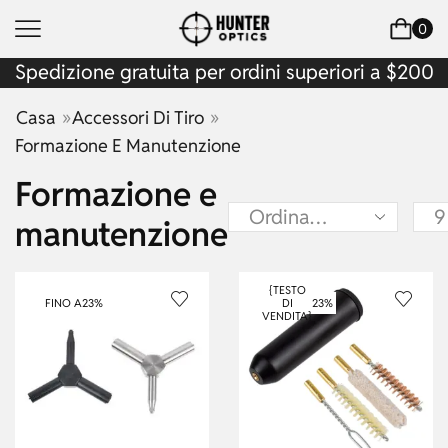
0
Spedizione gratuita per ordini superiori a $200
»
»
Casa
Accessori Di Tiro
Formazione E Manutenzione
Formazione e
manutenzione
{TESTO
FINO A
23%
DI
23%
VENDITA}