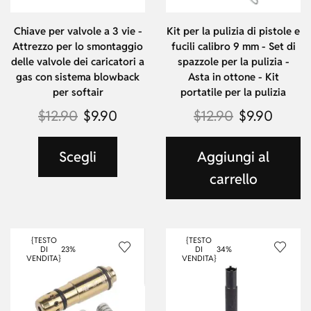
Chiave per valvole a 3 vie -
Kit per la pulizia di pistole e
Attrezzo per lo smontaggio
fucili calibro 9 mm - Set di
delle valvole dei caricatori a
spazzole per la pulizia -
gas con sistema blowback
Asta in ottone - Kit
per softair
portatile per la pulizia
$
12.90
$
9.90
$
12.90
$
9.90
Scegli
Aggiungi al
carrello
{TESTO
{TESTO
DI
23%
DI
34%
VENDITA}
VENDITA}