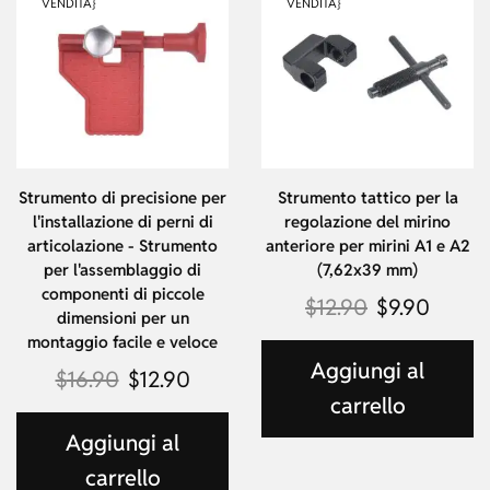
VENDITA}
VENDITA}
Strumento di precisione per
Strumento tattico per la
l'installazione di perni di
regolazione del mirino
articolazione - Strumento
anteriore per mirini A1 e A2
per l'assemblaggio di
(7,62x39 mm)
componenti di piccole
$
12.90
$
9.90
dimensioni per un
montaggio facile e veloce
Aggiungi al
$
16.90
$
12.90
carrello
Aggiungi al
carrello