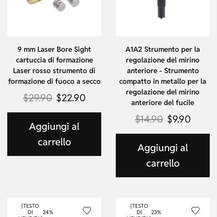
9 mm Laser Bore Sight
A1A2 Strumento per la
cartuccia di formazione
regolazione del mirino
Laser rosso strumento di
anteriore - Strumento
formazione di fuoco a secco
compatto in metallo per la
regolazione del mirino
$
29.90
$
22.90
anteriore del fucile
$
14.90
$
9.90
Aggiungi al
carrello
Aggiungi al
carrello
{TESTO
{TESTO
DI
24%
DI
23%