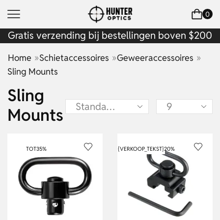
0
Gratis verzending bij bestellingen boven $200
»
»
»
Home
Schietaccessoires
Geweeraccessoires
Sling Mounts
Sling
Mounts
TOT
35%
{VERKOOP_TEKST}
20%