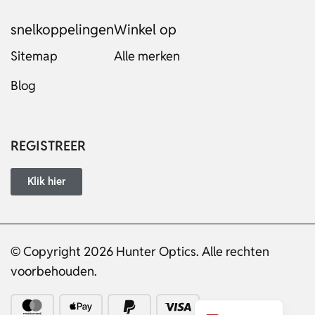
snelkoppelingen
Winkel op
Sitemap
Alle merken
Blog
Russian
Italian
Japanese
REGISTREER
Turkish
Ukrainian
Klik hier
French
Portuguese
© Copyright 2026 Hunter Optics. Alle rechten
German
voorbehouden.
Spanish
English