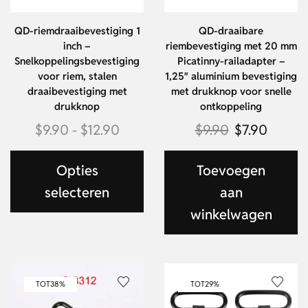
QD-riemdraaibevestiging 1
QD-draaibare
inch –
riembevestiging met 20 mm
Snelkoppelingsbevestiging
Picatinny-railadapter –
voor riem, stalen
1,25″ aluminium bevestiging
draaibevestiging met
met drukknop voor snelle
drukknop
ontkoppeling
$
9.90
-
$
12.90
$
9.90
$
7.90
Opties
Toevoegen
selecteren
aan
winkelwagen
TOT
38%
TOT
29%