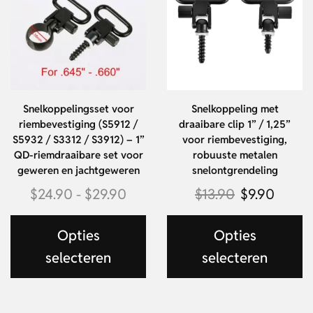
Snelkoppelingsset voor
Snelkoppeling met
riembevestiging (S5912 /
draaibare clip 1” / 1,25”
S5932 / S3312 / S3912) – 1”
voor riembevestiging,
QD-riemdraaibare set voor
robuuste metalen
geweren en jachtgeweren
snelontgrendeling
$
24.90
-
$
29.90
$
13.90
$
9.90
Opties
Opties
selecteren
selecteren