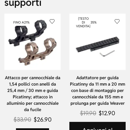
supporti
{TESTO
FINO A
21%
DI
35%
VENDITA}
Attacco per cannocchiale da
Adattatore per guida
1,54 pollici con anelli da
Picatinny da 11 mm a 20 mm
25,4 mm / 30 mm e guida
con base di montaggio per
Picatinny; attacco in
cannocchiale da 155 mm e
alluminio per cannocchiale
prolunga per guida Weaver
da fucile
$
19.90
$
12.90
$
33.90
$
26.90