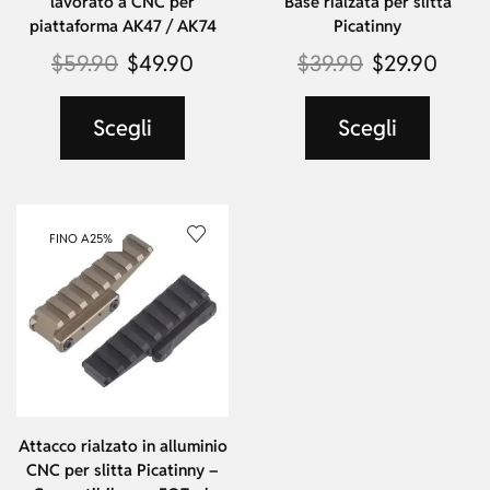
lavorato a CNC per
Base rialzata per slitta
piattaforma AK47 / AK74
Picatinny
$
59.90
$
49.90
$
39.90
$
29.90
Scegli
Scegli
FINO A
25%
Attacco rialzato in alluminio
CNC per slitta Picatinny –