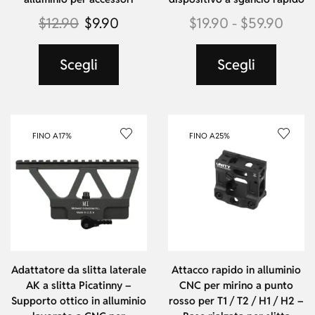
$
12.90
$
9.90
$
19.90
-
$
59.90
Scegli
Scegli
FINO A
17%
FINO A
25%
Adattatore da slitta laterale
Attacco rapido in alluminio
AK a slitta Picatinny –
CNC per mirino a punto
Supporto ottico in alluminio
rosso per T1 / T2 / H1 / H2 –