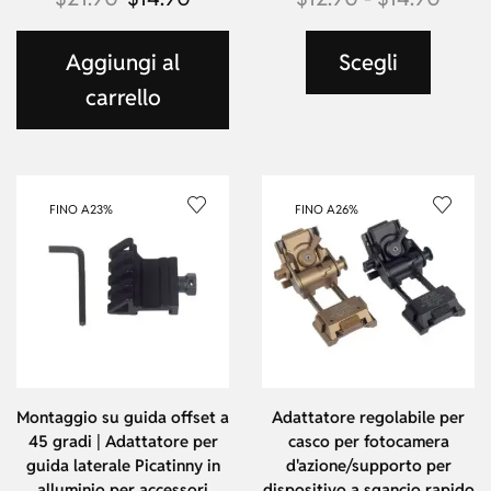
Aggiungi al
Scegli
carrello
FINO A
23%
FINO A
26%
Montaggio su guida offset a
Adattatore regolabile per
45 gradi | Adattatore per
casco per fotocamera
guida laterale Picatinny in
d'azione/supporto per
alluminio per accessori
dispositivo a sgancio rapido