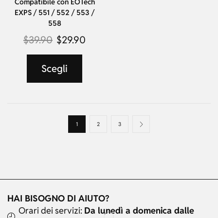
Compatibile con EOTech
EXPS / 551 / 552 / 553 /
558
$
39.90
$
29.90
Scegli
1
2
3
HAI BISOGNO DI AIUTO?
Orari dei servizi:
Da lunedì a domenica dalle