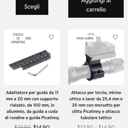
Aggiungi al
Scegli
carrello
{TESTO
DI
32%
FINO A
28%
VENDITA}
Adattatore per guida da 11
Attacco per torcia, mirino
mm a 20 mm con supporto
ottico e laser da 25,4 mm e
rialzato, da 100 mm, in
30 mm con morsetto per
alluminio, da guida a coda
slitta Picatinny e attacco
di rondine a guida Picatinny
tubolare tattico
$
21.90
$
14.90
$
12.90
-
$
14.90