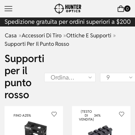
0
Spedizione gratuita per ordini superiori a $200
»
»
»
Casa
Accessori Di Tiro
Ottiche E Supporti
Supporti Per Il Punto Rosso
Supporti
per il
punto
rosso
{TESTO
FINO A
25%
DI
34%
VENDITA}