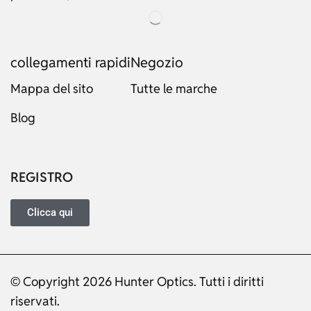
collegamenti rapidi
Negozio
Mappa del sito
Tutte le marche
Blog
Russian
Dutch
Japanese
REGISTRO
Turkish
Ukrainian
Clicca qui
French
Portuguese
© Copyright 2026 Hunter Optics. Tutti i diritti
German
riservati.
Spanish