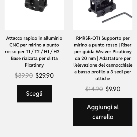
Attacco rapido in alluminio
RMRSR-OT1 Supporto per
CNC per mirino a punto
mirino a punto rosso | Riser
rosso per T1 / T2 / H1 / H2 –
per guida Weaver Picatinny
Base rialzata per slitta
da 20 mm | Adattatore per
Picatinny
l'elevazione del cannocchiale
a basso profilo a 3 sedi per
$
39.90
$
29.90
ottiche
$
14.90
$
9.90
Scegli
Aggiungi al
carrello