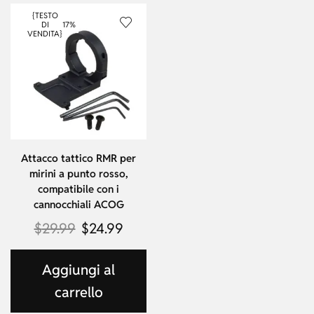
{TESTO
DI
17%
VENDITA}
Attacco tattico RMR per
mirini a punto rosso,
compatibile con i
cannocchiali ACOG
$
29.99
$
24.99
Aggiungi al
carrello