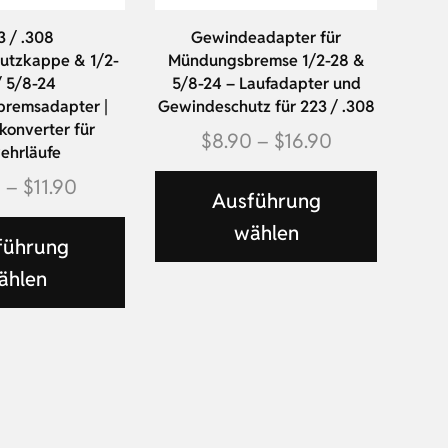
3 / .308
Gewindeadapter für
utzkappe & 1/2-
Mündungsbremse 1/2-28 &
/ 5/8-24
5/8-24 – Laufadapter und
remsadapter |
Gewindeschutz für 223 / .308
onverter für
$
8.90
–
$
16.90
ehrläufe
0
–
$
11.90
Ausführung
wählen
führung
ählen