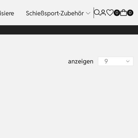
siere
Schießsport-Zubehör
0
0
anzeigen