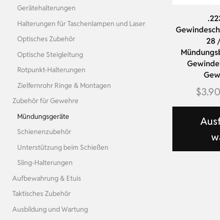
Gerätehalterungen
.22
Halterungen für Taschenlampen und Laser
Gewindesch
Optisches Zubehör
28 
Mündungsb
Optische Steigleitung
Gewindek
Rotpunkt-Halterungen
Gew
Zielfernrohr Ringe & Montagen
$
3.9
Zubehör für Gewehre
Mündungsgeräte
Aus
Schienenzubehör
w
Unterstützung beim Schießen
Sling-Halterungen
Aufbewahrung & Etuis
Taktisches Zubehör
Ausbildung und Wartung