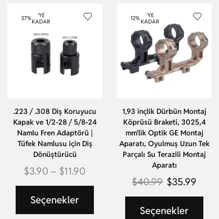
'YE
'YE
37%
12%
KADAR
KADAR
.223 / .308 Diş Koruyucu
1,93 inçlik Dürbün Montaj
Kapak ve 1/2-28 / 5/8-24
Köprüsü Braketi, 3025,4
Namlu Fren Adaptörü |
mm'lik Optik GE Montaj
Tüfek Namlusu için Diş
Aparatı, Oyulmuş Uzun Tek
Dönüştürücü
Parçalı Su Terazili Montaj
Aparatı
$
3.90
–
$
11.90
$
40.99
$
35.99
Seçenekler
Seçenekler