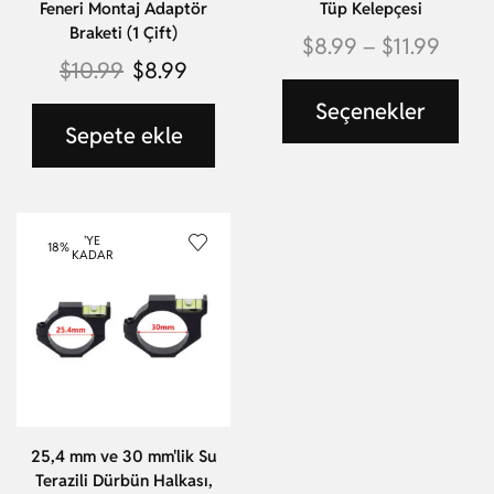
Feneri Montaj Adaptör
Tüp Kelepçesi
Braketi (1 Çift)
$
8.99
–
$
11.99
$
10.99
$
8.99
Seçenekler
Sepete ekle
'YE
18%
KADAR
25,4 mm ve 30 mm'lik Su
Terazili Dürbün Halkası,