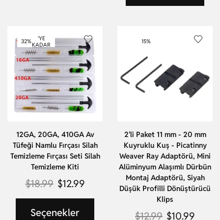
'YE
32%
15%
KADAR
12GA, 20GA, 410GA Av
2'li Paket 11 mm - 20 mm
Tüfeği Namlu Fırçası Silah
Kuyruklu Kuş - Picatinny
Temizleme Fırçası Seti Silah
Weaver Ray Adaptörü, Mini
Temizleme Kiti
Alüminyum Alaşımlı Dürbün
Montaj Adaptörü, Siyah
$
18.99
$
12.99
Düşük Profilli Dönüştürücü
Klips
Seçenekler
$
12.99
$
10.99