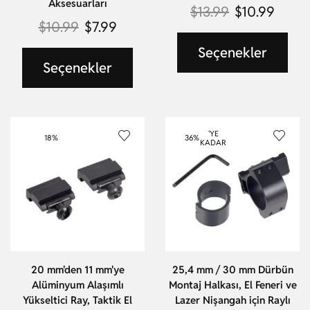
Aksesuarları
$
13.99
$
10.99
$
10.99
$
7.99
Seçenekler
Seçenekler
'YE
18%
36%
KADAR
20 mm'den 11 mm'ye
25,4 mm / 30 mm Dürbün
Alüminyum Alaşımlı
Montaj Halkası, El Feneri ve
Yükseltici Ray, Taktik El
Lazer Nişangah için Raylı