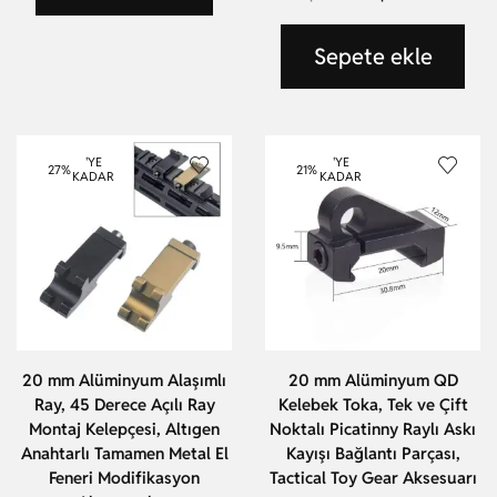
Sepete ekle
'YE
'YE
27%
21%
KADAR
KADAR
20 mm Alüminyum Alaşımlı
20 mm Alüminyum QD
Ray, 45 Derece Açılı Ray
Kelebek Toka, Tek ve Çift
Montaj Kelepçesi, Altıgen
Noktalı Picatinny Raylı Askı
Anahtarlı Tamamen Metal El
Kayışı Bağlantı Parçası,
Feneri Modifikasyon
Tactical Toy Gear Aksesuarı