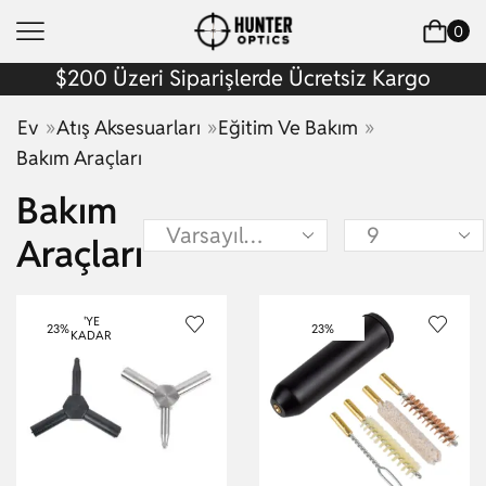
0
$200 Üzeri Siparişlerde Ücretsiz Kargo
»
»
»
Ev
Atış Aksesuarları
Eğitim Ve Bakım
Bakım Araçları
Bakım
Araçları
'YE
23%
23%
KADAR