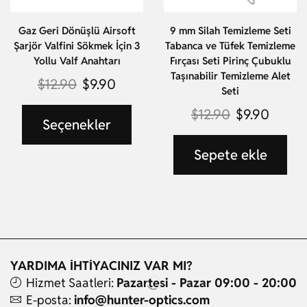
Gaz Geri Dönüşlü Airsoft
9 mm Silah Temizleme Seti
Şarjör Valfini Sökmek İçin 3
Tabanca ve Tüfek Temizleme
Yollu Valf Anahtarı
Fırçası Seti Pirinç Çubuklu
Taşınabilir Temizleme Alet
$
12.90
$
9.90
Seti
$
12.90
$
9.90
Seçenekler
Sepete ekle
YARDIMA İHTİYACINIZ VAR MI?
Hizmet Saatleri:
Pazartesi - Pazar 09:00 - 20:00
E-posta:
info@hunter-optics.com