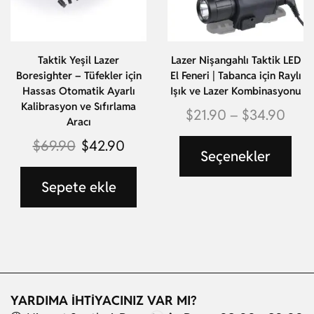
Taktik Yeşil Lazer
Lazer Nişangahlı Taktik LED
Boresighter – Tüfekler için
El Feneri | Tabanca için Raylı
Hassas Otomatik Ayarlı
Işık ve Lazer Kombinasyonu
Kalibrasyon ve Sıfırlama
$
21.90
–
$
34.90
Aracı
$
69.90
$
42.90
Seçenekler
Sepete ekle
YARDIMA İHTİYACINIZ VAR MI?