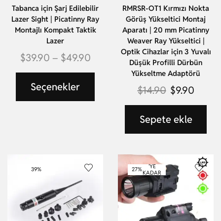
Tabanca için Şarj Edilebilir
RMRSR-OT1 Kırmızı Nokta
Lazer Sight | Picatinny Ray
Görüş Yükseltici Montaj
Montajlı Kompakt Taktik
Aparatı | 20 mm Picatinny
Lazer
Weaver Ray Yükseltici |
Optik Cihazlar için 3 Yuvalı
$
39.90
–
$
49.90
Düşük Profilli Dürbün
Yükseltme Adaptörü
Seçenekler
$
14.90
$
9.90
Sepete ekle
'YE
39%
27%
KADAR