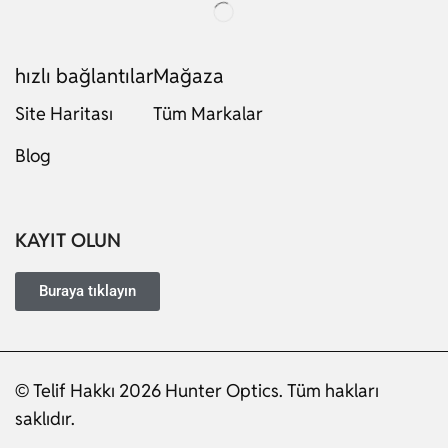
hızlı bağlantılar
Mağaza
Site Haritası
Tüm Markalar
Blog
Russian
Dutch
Italian
KAYIT OLUN
Japanese
Ukrainian
Buraya tıklayın
French
Portuguese
© Telif Hakkı 2026 Hunter Optics. Tüm hakları
German
saklıdır.
Spanish