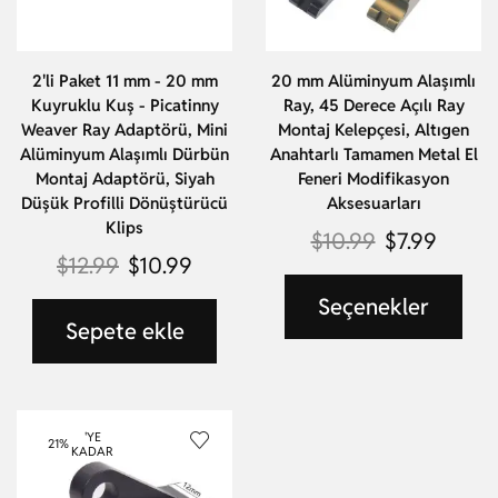
2'li Paket 11 mm - 20 mm
20 mm Alüminyum Alaşımlı
Kuyruklu Kuş - Picatinny
Ray, 45 Derece Açılı Ray
Weaver Ray Adaptörü, Mini
Montaj Kelepçesi, Altıgen
Alüminyum Alaşımlı Dürbün
Anahtarlı Tamamen Metal El
Montaj Adaptörü, Siyah
Feneri Modifikasyon
Düşük Profilli Dönüştürücü
Aksesuarları
Klips
$
10.99
$
7.99
$
12.99
$
10.99
Seçenekler
Sepete ekle
'YE
21%
KADAR