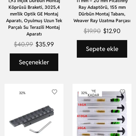
1,93 inçlik Dürbün Montaj
11 mm – 20 mm Picatinny
Köprüsü Braketi, 3025,4
Ray Adaptörü, 155 mm
mm'lik Optik GE Montaj
Dürbün Montaj Tabanı,
Aparatı, Oyulmuş Uzun Tek
Weaver Ray Uzatma Parçası
Parçalı Su Terazili Montaj
$
19.90
$
12.90
Aparatı
$
40.99
$
35.99
Sepete ekle
Seçenekler
'YE
32%
32%
KADAR