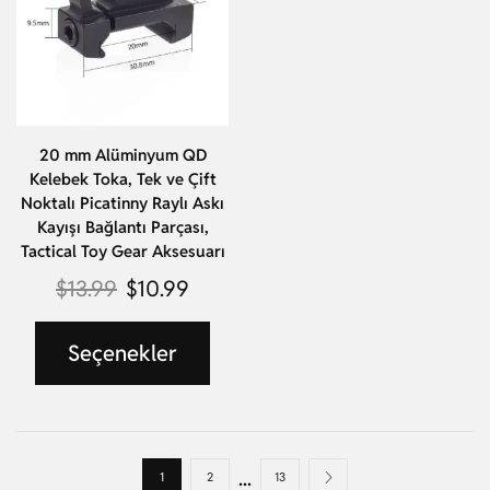
20 mm Alüminyum QD
Kelebek Toka, Tek ve Çift
Noktalı Picatinny Raylı Askı
Kayışı Bağlantı Parçası,
Tactical Toy Gear Aksesuarı
$
13.99
$
10.99
Seçenekler
...
1
2
13