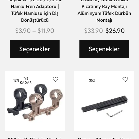
Namlu Fren Adaptörü |
Picatinny Ray Montajı
Tüfek Namlusu için Diş
Alüminyum Tüfek Dürbün
Dönüştürücü
Montajı
$
3.90
–
$
11.90
$
33.90
$
26.90
Seçenekler
Seçenekler
'YE
12%
35%
KADAR