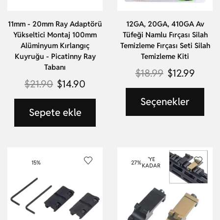
11mm - 20mm Ray Adaptörü
12GA, 20GA, 410GA Av
Yükseltici Montaj 100mm
Tüfeği Namlu Fırçası Silah
Alüminyum Kırlangıç
Temizleme Fırçası Seti Silah
Kuyruğu - Picatinny Ray
Temizleme Kiti
Tabanı
$
18.99
$
12.99
$
21.90
$
14.90
Seçenekler
Sepete ekle
'YE
15%
27%
KADAR