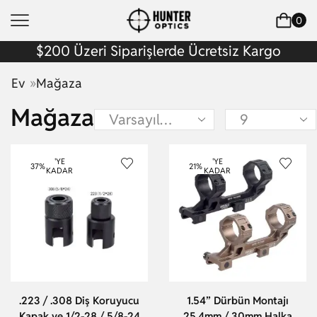
0
$200 Üzeri Siparişlerde Ücretsiz Kargo
»
Ev
Mağaza
Mağaza
'YE
'YE
37%
21%
KADAR
KADAR
.223 / .308 Diş Koruyucu
1.54” Dürbün Montajı
Kapak ve 1/2-28 / 5/8-24
25.4mm / 30mm Halka