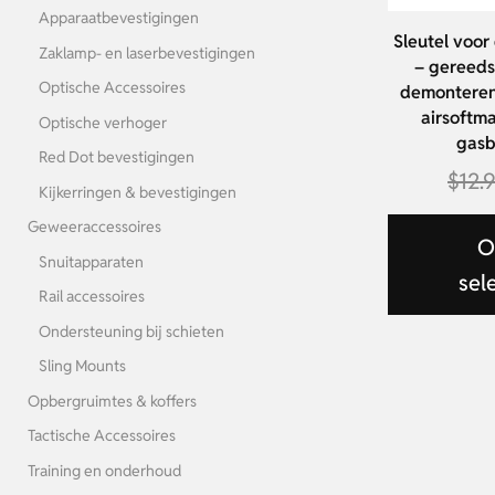
Apparaatbevestigingen
Sleutel voo
Zaklamp- en laserbevestigingen
– gereeds
Optische Accessoires
demonteren
airsoftm
Optische verhoger
gas
Red Dot bevestigingen
$
12.
Kijkerringen & bevestigingen
Geweeraccessoires
O
Snuitapparaten
sel
Rail accessoires
Ondersteuning bij schieten
Sling Mounts
Opbergruimtes & koffers
Tactische Accessoires
Training en onderhoud