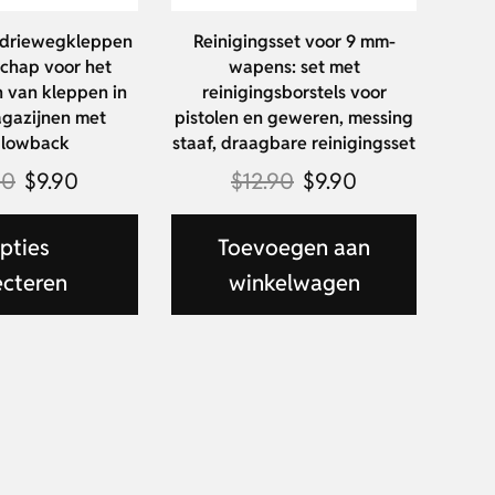
r driewegkleppen
Reinigingsset voor 9 mm-
chap voor het
wapens: set met
 van kleppen in
reinigingsborstels voor
agazijnen met
pistolen en geweren, messing
blowback
staaf, draagbare reinigingsset
90
$
9.90
$
12.90
$
9.90
pties
Toevoegen aan
ecteren
winkelwagen