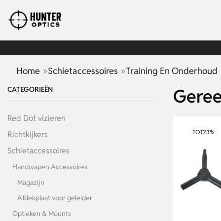
»
»
Home
Schietaccessoires
Training En Onderhoud
CATEGORIEËN
Geree
Red Dot vizieren
TOT
23%
Richtkijkers
Schietaccessoires
Handwapen Accessoires
Magazijn
Afdekplaat voor geleider
Optieken & Mounts