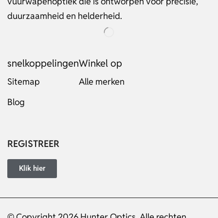
vuurwapenoptiek die is ontworpen voor precisie,
duurzaamheid en helderheid.
snelkoppelingen
Winkel op
Sitemap
Alle merken
Blog
Russian
Italian
Japanese
REGISTREER
Turkish
Ukrainian
Klik hier
French
Portuguese
© Copyright 2026 Hunter Optics. Alle rechten
German