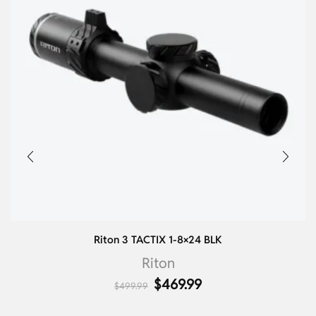
Riton 3 TACTIX 1-8×24 BLK
Riton
$
469.99
$
499.99