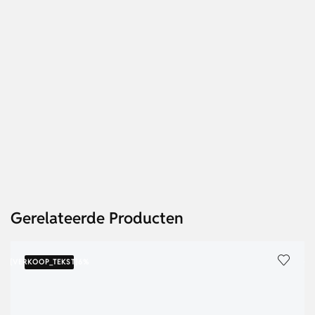
Gerelateerde Producten
{VERKOOP_TEKST}
6%
{V