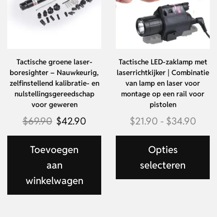
Tactische groene laser-
Tactische LED-zaklamp met
boresighter – Nauwkeurig,
laserrichtkijker | Combinatie
zelfinstellend kalibratie- en
van lamp en laser voor
nulstellingsgereedschap
montage op een rail voor
voor geweren
pistolen
$
69.90
$
42.90
$
21.90
-
$
34.90
Toevoegen
Opties
aan
selecteren
winkelwagen