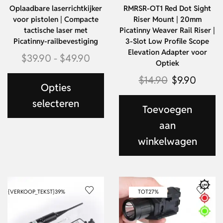
Oplaadbare laserrichtkijker
RMRSR-OT1 Red Dot Sight
voor pistolen | Compacte
Riser Mount | 20mm
tactische laser met
Picatinny Weaver Rail Riser |
Picatinny-railbevestiging
3-Slot Low Profile Scope
Elevation Adapter voor
$
39.90
-
$
49.90
Optiek
$
14.90
$
9.90
Opties
selecteren
Toevoegen
aan
winkelwagen
{VERKOOP_TEKST}
39%
TOT
27%