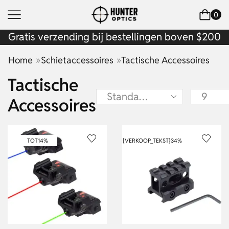
0
Gratis verzending bij bestellingen boven $200
»
»
Home
Schietaccessoires
Tactische Accessoires
Tactische
Accessoires
TOT
14%
{VERKOOP_TEKST}
34%