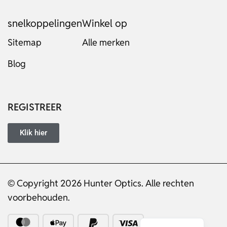
snelkoppelingen
Winkel op
Sitemap
Alle merken
Blog
Russian
Italian
Japanese
REGISTREER
Turkish
Ukrainian
Klik hier
French
Portuguese
© Copyright 2026 Hunter Optics. Alle rechten
German
voorbehouden.
Spanish
English