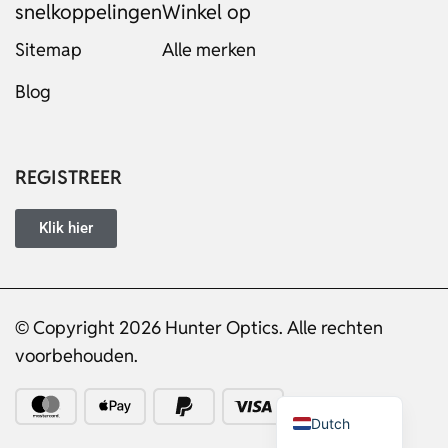
snelkoppelingen
Winkel op
Sitemap
Alle merken
Blog
Russian
Italian
Japanese
REGISTREER
Turkish
Ukrainian
Klik hier
French
Portuguese
© Copyright 2026 Hunter Optics. Alle rechten
German
voorbehouden.
Spanish
English
Dutch