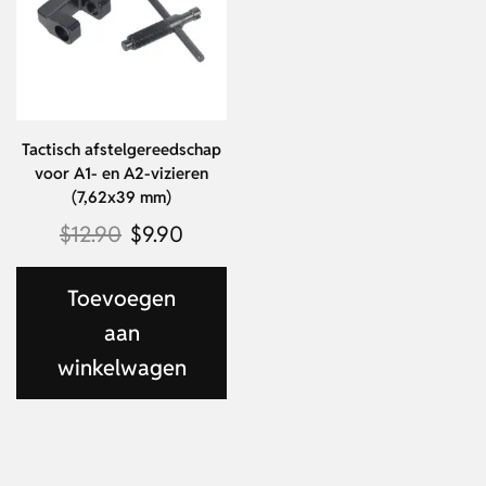
Tactisch afstelgereedschap
voor A1- en A2-vizieren
(7,62x39 mm)
$
12.90
$
9.90
Toevoegen
aan
winkelwagen