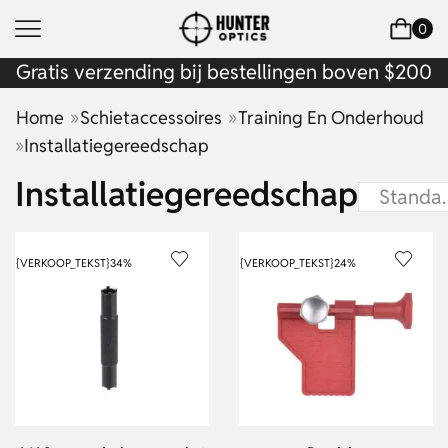
0
Gratis verzending bij bestellingen boven $200
»
»
Home
Schietaccessoires
Training En Onderhoud
»
Installatiegereedschap
Installatiegereedschap
{VERKOOP_TEKST}
34%
{VERKOOP_TEKST}
24%