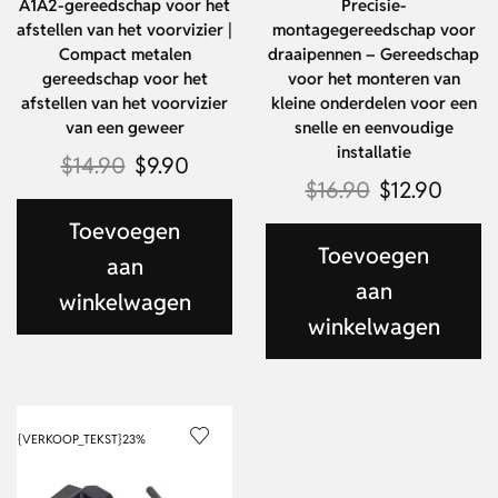
A1A2-gereedschap voor het
Precisie-
afstellen van het voorvizier |
montagegereedschap voor
Compact metalen
draaipennen – Gereedschap
gereedschap voor het
voor het monteren van
afstellen van het voorvizier
kleine onderdelen voor een
van een geweer
snelle en eenvoudige
installatie
$
14.90
$
9.90
$
16.90
$
12.90
Toevoegen
Toevoegen
aan
aan
winkelwagen
winkelwagen
{VERKOOP_TEKST}
23%