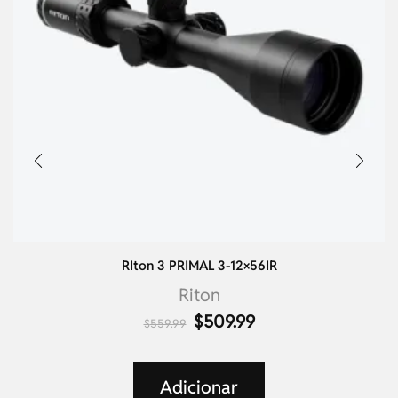
RIton 3 PRIMAL 3-12×56IR
Riton
$
509.99
$
559.99
Adicionar