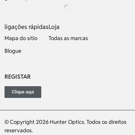
ligações rápidas
Loja
Mapa do sítio
Todas as marcas
Blogue
Russian
Dutch
Italian
REGISTAR
Japanese
Turkish
Clique aqui
Ukrainian
French
© Copyright 2026 Hunter Optics. Todos os direitos
German
reservados.
Spanish