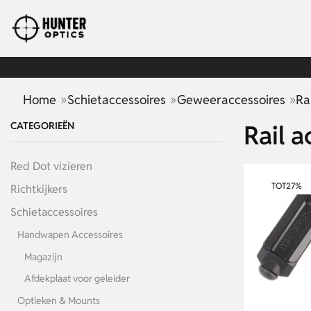
»
»
»
Home
Schietaccessoires
Geweeraccessoires
Ra
CATEGORIEËN
Rail a
Red Dot vizieren
TOT
27%
Richtkijkers
Schietaccessoires
Handwapen Accessoires
Magazijn
Afdekplaat voor geleider
Optieken & Mounts