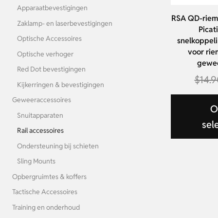
Apparaatbevestigingen
RSA QD-riem
Zaklamp- en laserbevestigingen
Picat
Optische Accessoires
snelkoppel
voor rie
Optische verhoger
gewe
Red Dot bevestigingen
$
14.9
Kijkerringen & bevestigingen
Geweeraccessoires
O
Snuitapparaten
sel
Rail accessoires
Ondersteuning bij schieten
Sling Mounts
Opbergruimtes & koffers
Tactische Accessoires
Training en onderhoud