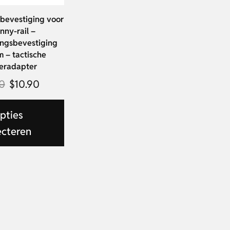
bevestiging voor
inny-rail –
ingsbevestiging
m – tactische
eradapter
0
$
10.90
pties
ecteren