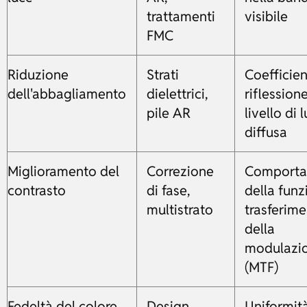
trattamenti
visibile
FMC
Riduzione
Strati
Coefficien
dell'abbagliamento
dielettrici,
riflessione
pile AR
livello di 
diffusa
Miglioramento del
Correzione
Comport
contrasto
di fase,
della funz
multistrato
trasferim
della
modulazi
(MTF)
Fedeltà del colore
Design
Uniformità