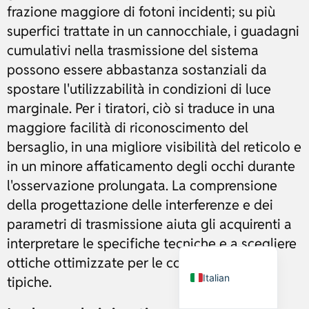
frazione maggiore di fotoni incidenti; su più
superfici trattate in un cannocchiale, i guadagni
Russian
cumulativi nella trasmissione del sistema
Dutch
possono essere abbastanza sostanziali da
Japanese
spostare l'utilizzabilità in condizioni di luce
marginale. Per i tiratori, ciò si traduce in una
Turkish
maggiore facilità di riconoscimento del
Ukrainian
bersaglio, in una migliore visibilità del reticolo e
French
in un minore affaticamento degli occhi durante
Portuguese
l'osservazione prolungata. La comprensione
German
della progettazione delle interferenze e dei
Spanish
parametri di trasmissione aiuta gli acquirenti a
interpretare le specifiche tecniche e a scegliere
English
ottiche ottimizzate per le condizioni di luce
Italian
tipiche.