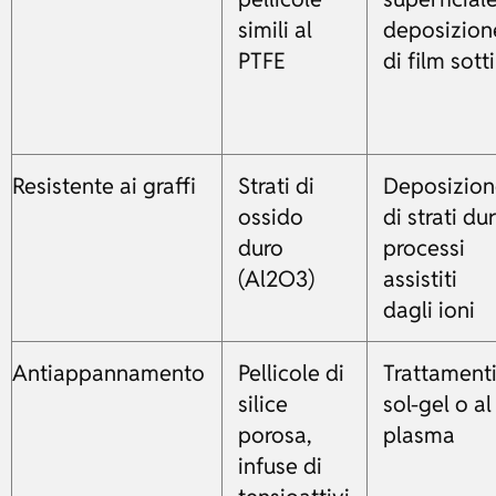
simili al
deposizion
PTFE
di film sotti
Resistente ai graffi
Strati di
Deposizio
ossido
di strati dur
duro
processi
(Al2O3)
assistiti
dagli ioni
Antiappannamento
Pellicole di
Trattament
silice
sol-gel o al
porosa,
plasma
infuse di