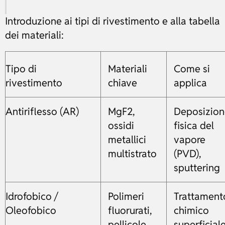
Introduzione ai tipi di rivestimento e alla tabella
dei materiali:
Tipo di
Materiali
Come si
rivestimento
chiave
applica
Antiriflesso (AR)
MgF2,
Deposizio
ossidi
fisica del
metallici
vapore
multistrato
(PVD),
sputtering
Idrofobico /
Polimeri
Trattament
Oleofobico
fluorurati,
chimico
pellicole
superficiale