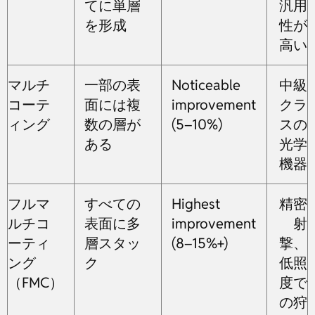
てに単層
汎用
を形成
性が
高い
マルチ
一部の表
Noticeable
中級
コーテ
面には複
improvement
クラ
ィング
数の層が
(5–10%)
スの
ある
光学
機器
フルマ
すべての
Highest
精密
ルチコ
表面に多
improvement
射
ーティ
層スタッ
(8–15%+)
撃、
ング
ク
低照
（FMC）
度で
の狩