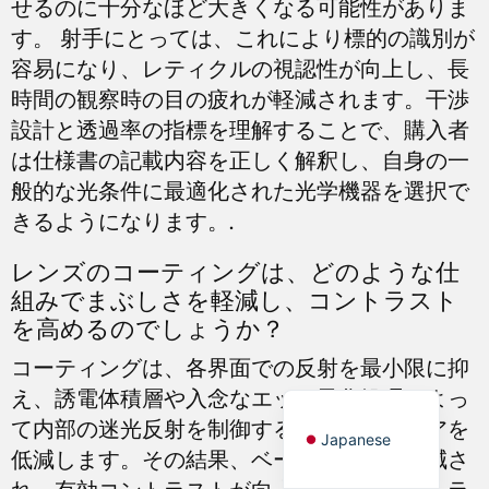
せるのに十分なほど大きくなる可能性がありま
す。 射手にとっては、これにより標的の識別が
Russian
容易になり、レティクルの視認性が向上し、長
時間の観察時の目の疲れが軽減されます。干渉
Dutch
設計と透過率の指標を理解することで、購入者
Italian
は仕様書の記載内容を正しく解釈し、自身の一
Turkish
般的な光条件に最適化された光学機器を選択で
Ukrainian
きるようになります。.
French
レンズのコーティングは、どのような仕
Portuguese
組みでまぶしさを軽減し、コントラスト
German
を高めるのでしょうか？
Spanish
コーティングは、各界面での反射を最小限に抑
English
え、誘電体積層や入念なエッジ黒化処理によっ
て内部の迷光反射を制御することで、グレアを
Japanese
低減します。その結果、ベールグレアが軽減さ