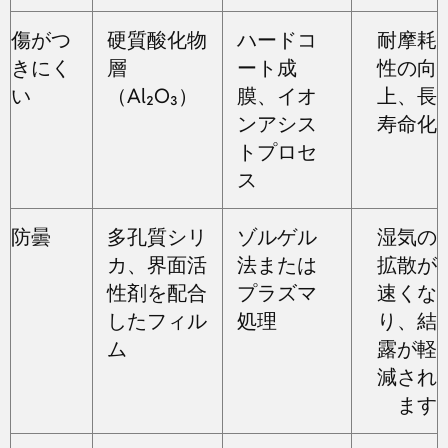
傷がつ
硬質酸化物
ハードコ
耐摩耗
きにく
層
ート成
性の向
い
（Al₂O₃）
膜、イオ
上、長
ンアシス
寿命化
トプロセ
ス
防曇
多孔質シリ
ゾルゲル
湿気の
カ、界面活
法または
拡散が
性剤を配合
プラズマ
速くな
したフィル
処理
り、結
ム
露が軽
減され
ます