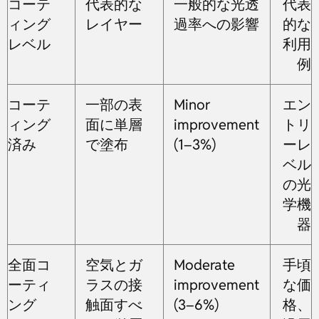
コーテ
代表的な
一般的な光透
代表
ィング
レイヤー
過率への影響
的な
レベル
利用
例
コーテ
一部の表
Minor
エン
ィング
面に単層
improvement
トリ
済み
で塗布
(1–3%)
ーレ
ベル
の光
学機
器
全面コ
空気とガ
Moderate
手頃
ーティ
ラスの接
improvement
な価
ング
触面すべ
(3–6%)
格、