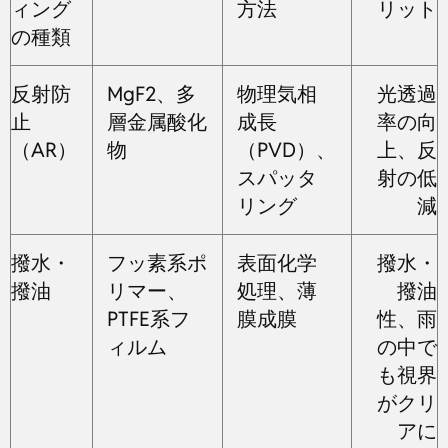
ィング
方法
リット
の種類
反射防
MgF2、多
物理気相
光透過
止
層金属酸化
成長
率の向
（AR）
物
（PVD）、
上、反
スパッタ
射の低
リング
減
撥水・
フッ素系ポ
表面化学
撥水・
撥油
リマー、
処理、薄
撥油
PTFE系フ
膜成膜
性、雨
ィルム
の中で
も視界
がクリ
アに