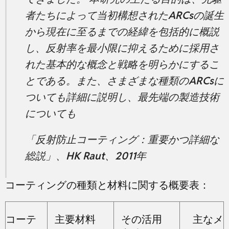
者たちによって当初構想されたARCsの誕生
から現在に至るまでの経緯を包括的に概説
し、反射率を最小限に抑えるために採用さ
れた基本的な概念と戦略を明らかにするこ
とである。また、さまざまな種類のARCsに
ついても詳細に説明し、最先端の製造技術
についても
「反射防止コーティング：重要かつ詳細な
総説」、HK Raut、2011年
コーティングの種類と材料に関する概要表：
コーテ
主要材料
その活用
主なメ