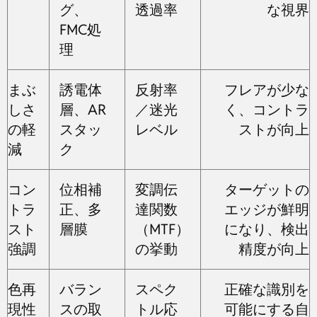
グ、
透過率
な視界
FMC処
理
まぶ
誘電体
反射率
フレアが少な
しさ
層、AR
／迷光
く、コントラ
の軽
スタッ
レベル
ストが向上
減
ク
コン
位相補
変調伝
ターゲットの
トラ
正、多
達関数
エッジが鮮明
スト
層膜
（MTF）
になり、検出
強調
の挙動
精度が向上
色再
バラン
スペク
正確な識別を
現性
スの取
トル応
可能にする自