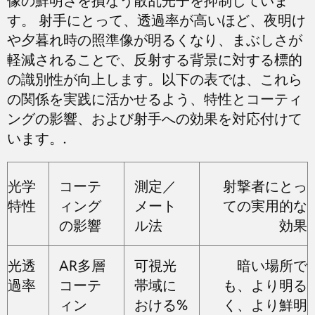
像の鮮明さを損なう散乱光子を抑制していま
す。 射手にとって、透過率が高いほど、夜明け
や夕暮れ時の照準像が明るくなり、まぶしさが
軽減されることで、反射する背景に対する標的
の識別性が向上します。以下の表では、これら
の関係を実践に活かせるよう、特性とコーティ
ングの影響、および射手への効果を対応付けて
います。.
光学
コーテ
測定／
射撃者にとっ
特性
ィング
メート
ての実用的な
の影響
ル法
効果
光透
AR多層
可視光
暗い場所で
過率
コーテ
帯域に
も、より明る
ィン
おける%
く、より鮮明