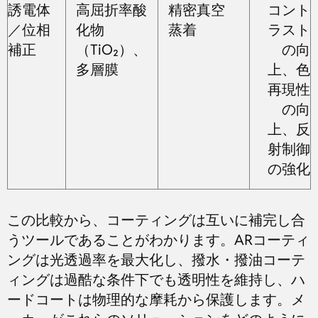
誘電体
高屈折率酸
精密真空
コント
／位相
化物
蒸着
ラスト
補正
（TiO₂）、
の向
多層膜
上、色
再現性
の向
上、反
射制御
の強化
この比較から、コーティングは互いに補完し合
うツールであることがわかります。ARコーティ
ングは光透過率を最大化し、撥水・撥油コーテ
ィングは過酷な条件下でも透明性を維持し、ハ
ードコートは物理的な摩耗から保護します。メ