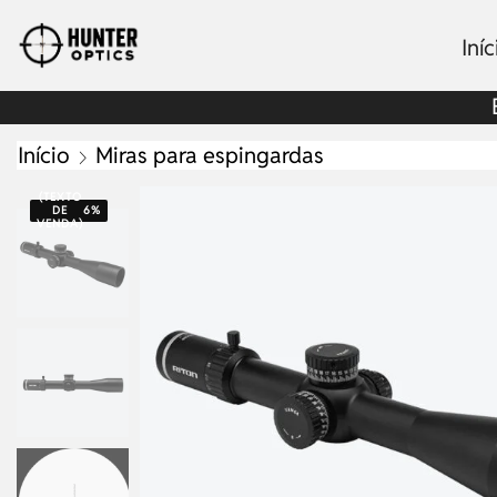
Iníc
Início
Miras para espingardas
(TEXTO
DE
6%
VENDA)