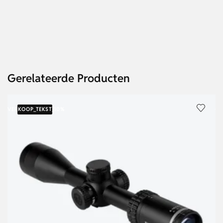
Gerelateerde Producten
{VERKOOP_TEKST}
10%
{V