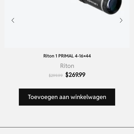
Riton 1 PRIMAL 4-16×44
Riton
$
269.99
$
299.99
Toevoegen aan winkelwagen