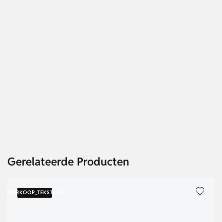
Gerelateerde Producten
{VERKOOP_TEKST}
8%
{V