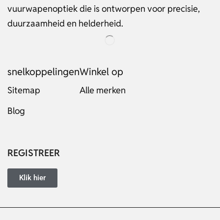
vuurwapenoptiek die is ontworpen voor precisie,
duurzaamheid en helderheid.
snelkoppelingen
Winkel op
Sitemap
Alle merken
Blog
Russian
Italian
Japanese
REGISTREER
Turkish
Ukrainian
Klik hier
French
Portuguese