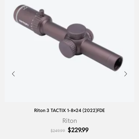
Riton 3 TACTIX 1-8×24 (2022)FDE
Riton
$
229.99
$
249.99