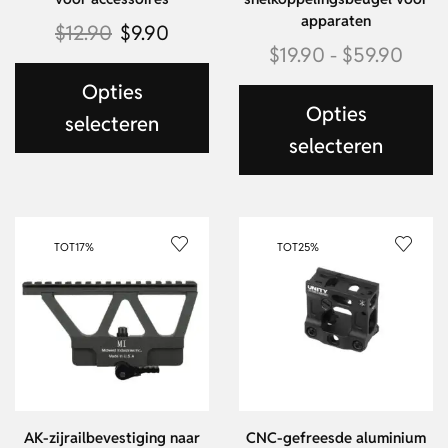
apparaten
$
12.90
$
9.90
$
19.90
-
$
59.90
Opties
Opties
selecteren
selecteren
TOT
17%
TOT
25%
AK-zijrailbevestiging naar
CNC-gefreesde aluminium