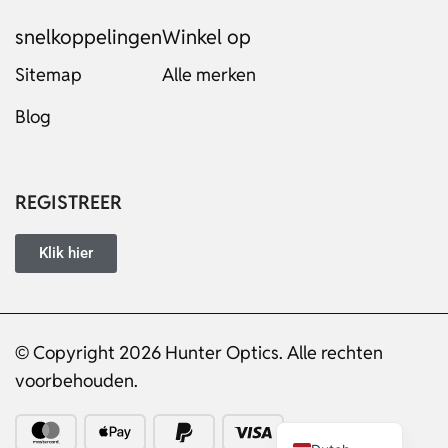
snelkoppelingen
Winkel op
Sitemap
Alle merken
Blog
Russian
Italian
Japanese
REGISTREER
Turkish
Ukrainian
Klik hier
French
Portuguese
© Copyright 2026 Hunter Optics. Alle rechten
German
voorbehouden.
Spanish
English