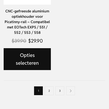
CNC-gefreesde aluminium
optiekhouder voor
Picatinny-rail – Compatibel
met EOTech EXPS / 551 /
552 / 553 / 558
$
39.90
$
29.90
Opties
selecteren
1
2
3