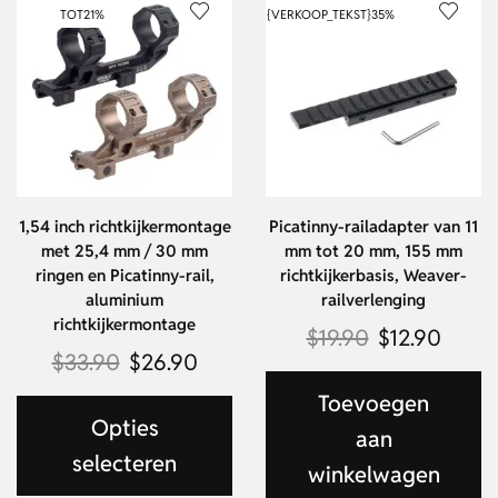
TOT
21%
{VERKOOP_TEKST}
35%
1,54 inch richtkijkermontage
Picatinny-railadapter van 11
met 25,4 mm / 30 mm
mm tot 20 mm, 155 mm
ringen en Picatinny-rail,
richtkijkerbasis, Weaver-
aluminium
railverlenging
richtkijkermontage
$
19.90
$
12.90
$
33.90
$
26.90
Toevoegen
Opties
aan
selecteren
winkelwagen