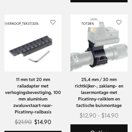
{VERKOOP_TEKST}
32%
TOT
28%
11 mm tot 20 mm
25,4 mm / 30 mm
railadapter met
richtkijker-, zaklamp- en
verhogingsbevestiging, 100
lasermontage met
mm aluminium
Picatinny-railklem en
zwaluwstaart-naar-
tactische buismontage
Picatinny-railbasis
$
12.90
-
$
14.90
$
21.90
$
14.90