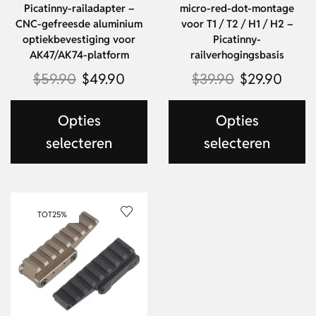
Picatinny-railadapter –
micro-red-dot-montage
CNC-gefreesde aluminium
voor T1 / T2 / H1 / H2 –
optiekbevestiging voor
Picatinny-
AK47/AK74-platform
railverhogingsbasis
$
59.90
$
49.90
$
39.90
$
29.90
Opties
Opties
selecteren
selecteren
TOT
25%