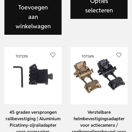
Opties
Toevoegen
selecteren
aan
winkelwagen
TOT
23%
TOT
26%
45 graden versprongen
Verstelbare
railbevestiging | Aluminium
helmbevestigingsadapter
Picatinny-zijrailadapter
voor actiecamera /
voor accessoires
snelkoppelingsbeugel voor