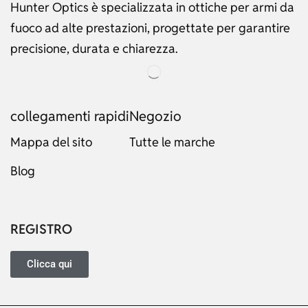
Hunter Optics è specializzata in ottiche per armi da
fuoco ad alte prestazioni, progettate per garantire
precisione, durata e chiarezza.
collegamenti rapidi
Negozio
Mappa del sito
Tutte le marche
Russian
Blog
Dutch
Japanese
Turkish
REGISTRO
Ukrainian
French
Clicca qui
Portuguese
German