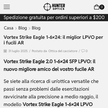
0
Spedizione gratuita per ordini superiori a $200
Casa
Blog
Blog
Vortex Strike Eagle 1-6×24: il miglior LPVO per
i fucili AR
31 luglio 2025
/
Postato da
Ottica del cacciatore
/
0
Vortex Strike Eagle 2.0 1-6×24 SFP LPVO: il
nuovo migliore amico del vostro fucile AR
Se siete alla ricerca di un'ottica versatile che
passi senza problemi dalle esercitazioni
ravvicinate alla precisione a medio raggio, il
modello
Vortex Strike Eagle 1-6×24 LPVO