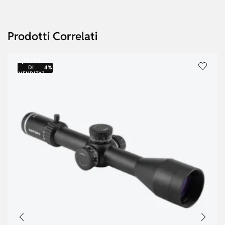
Prodotti Correlati
{TESTO
DI
4%
VENDITA}