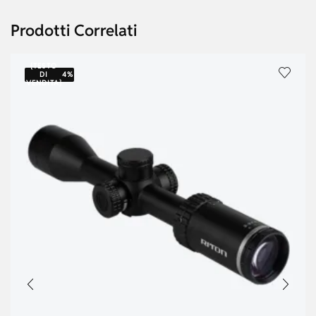
Prodotti Correlati
{TESTO
DI
4%
VENDITA}