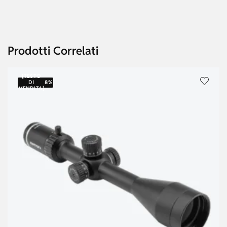
Prodotti Correlati
{TESTO
DI
8%
VENDITA}