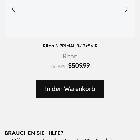
RIton 3 PRIMAL 3-12×56IR
Riton
$
509.99
$
559.99
In den Warenkorb
BRAUCHEN SIE HILFE?