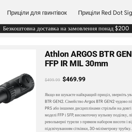
Приціли для гвинтівок
Приціли Red Dot Sig
Безкоштовна доставка на замовлення понад $200
Athlon ARGOS BTR GE
FFP IR MIL 30mm
$
469.99
$
499.99
Якщо ви шукаєте найкращий приціл, зверніть ув
BTR GEN2. Сімейство Argos BTR GEN2 чудово під
PRS або іншими дисциплінами стрільби на довгі 
моделі FFP і SFP, високоточну нульову поділку, 
револьверні турели з прямим набором висоти і ві
підсвічуванням сітківки, 30-міліметрову трубку.