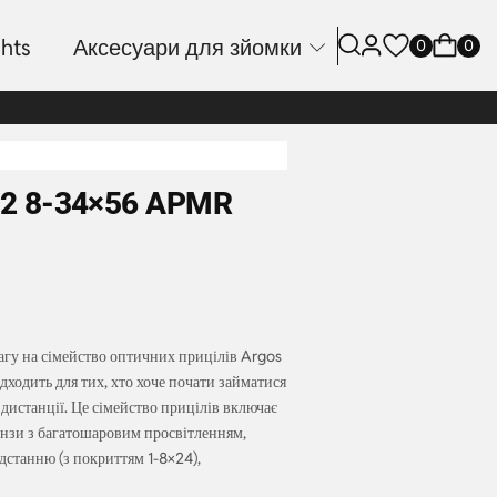
hts
Аксесуари для зйомки
0
0
N2 8-34×56 APMR
агу на сімейство оптичних прицілів Argos
ходить для тих, хто хоче почати займатися
дистанції. Це сімейство прицілів включає
лінзи з багатошаровим просвітленням,
дстанню (з покриттям 1-8×24),