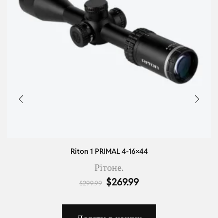
Riton 1 PRIMAL 4-16×44
Рітоне.
$
269.99
$
299.99