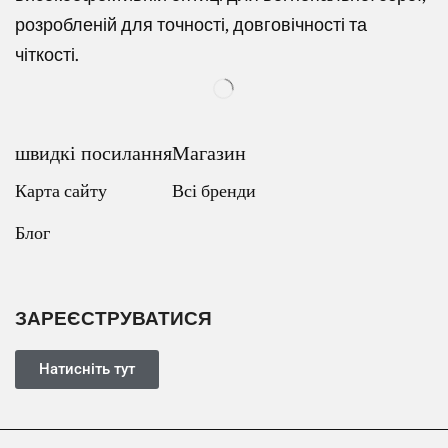
розробленій для точності, довговічності та
чіткості.
швидкі посилання
Магазин
Карта сайту
Всі бренди
Блог
Russian
Dutch
Italian
ЗАРЕЄСТРУВАТИСЯ
Japanese
Turkish
Натисніть тут
French
Portuguese