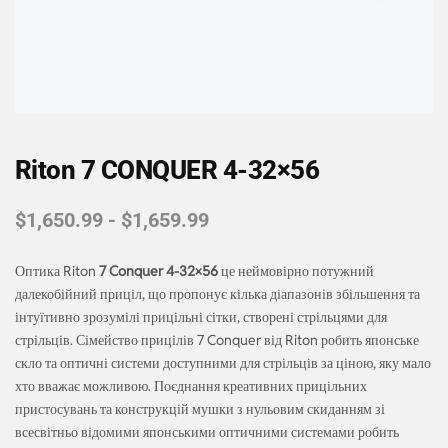
Riton 7 CONQUER 4-32×56
$
1,650.99
-
$
1,659.99
Оптика Riton
7 Conquer 4-32×56
це неймовірно потужний
далекобійний приціл, що пропонує кілька діапазонів збільшення та
інтуїтивно зрозумілі прицільні сітки, створені стрільцями для
стрільців. Сімейство прицілів 7 Conquer від Riton робить японське
скло та оптичні системи доступними для стрільців за ціною, яку мало
хто вважає можливою. Поєднання креативних прицільних
пристосувань та конструкцій мушки з нульовим скиданням зі
всесвітньо відомими японськими оптичними системами робить