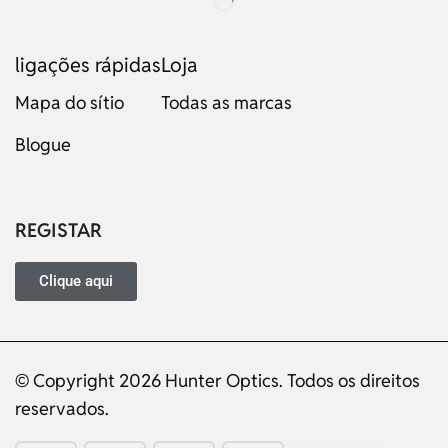
ligações rápidas
Loja
Mapa do sítio
Todas as marcas
Blogue
Russian
Dutch
Italian
REGISTAR
Japanese
Turkish
Clique aqui
Ukrainian
French
German
© Copyright 2026 Hunter Optics. Todos os direitos
reservados.
Spanish
English