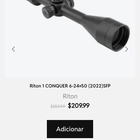
Riton 1 CONQUER 6-24×50 (2022)SFP
Riton
$
209.99
$
259.99
Adicionar