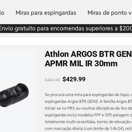
io
Miras para espingardas
Miras de ponto 
Envio gratuito para encomendas superiores a $20
Athlon ARGOS BTR GEN
APMR MIL IR 30mm
$
429.99
$
449.99
Se procura uma mira para espingardas de topo, c
espingardas Argos BTR GEN2. A família Argos 
iniciar-se no PRS ou noutras disciplinas de tiro d
espingardas inclui modelos FFP e SFP, paragem z
totalmente multi-revestidas, torres de elevação
com marcação direta (com limite de 1-8×24), ret