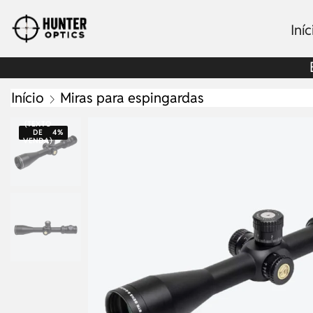
Iníc
Início
Miras para espingardas
(TEXTO
DE
4%
VENDA)