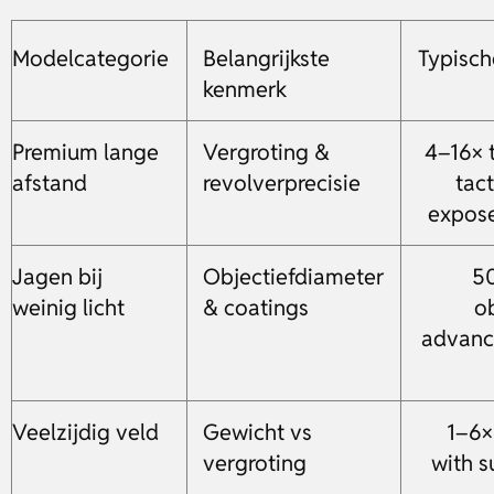
Modelcategorie
Belangrijkste
Typisc
kenmerk
Premium lange
Vergroting &
4–16× 
afstand
revolverprecisie
tact
expose
Jagen bij
Objectiefdiameter
5
weinig licht
& coatings
ob
advanc
Veelzijdig veld
Gewicht vs
1–6×
vergroting
with 