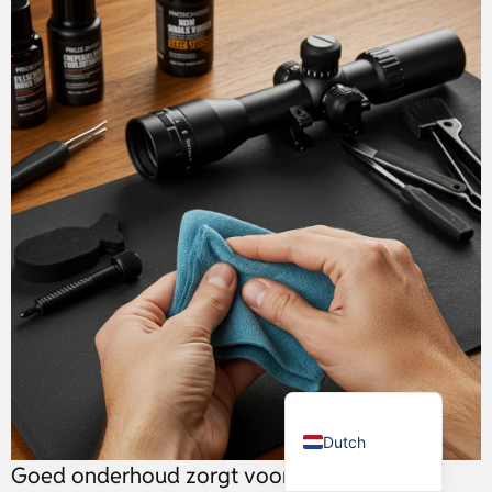
Russian
Italian
Japanese
Turkish
Ukrainian
French
Portuguese
German
Spanish
English
Dutch
Goed onderhoud zorgt voor behoud van