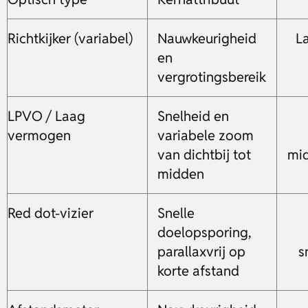
Richtkijker (variabel)
Nauwkeurigheid
L
en
vergrotingsbereik
LPVO / Laag
Snelheid en
vermogen
variabele zoom
van dichtbij tot
mid
midden
Red dot-vizier
Snelle
doelopsporing,
parallaxvrij op
s
korte afstand