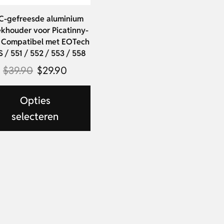
-gefreesde aluminium
ekhouder voor Picatinny-
 – Compatibel met EOTech
 / 551 / 552 / 553 / 558
$
39.90
$
29.90
Opties
selecteren