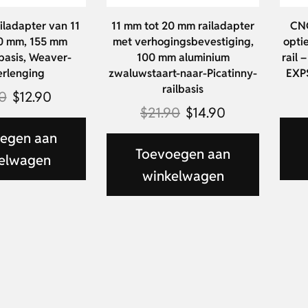
iladapter van 11
11 mm tot 20 mm railadapter
CNC
0 mm, 155 mm
met verhogingsbevestiging,
opti
rbasis, Weaver-
100 mm aluminium
rail
erlenging
zwaluwstaart-naar-Picatinny-
EXPS
railbasis
90
$
12.90
$
21.90
$
14.90
egen aan
Toevoegen aan
elwagen
winkelwagen