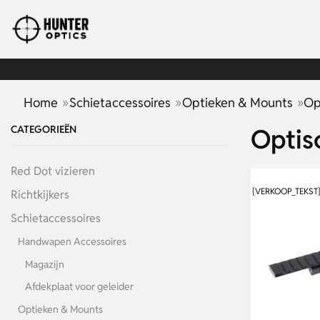
»
»
»
Home
Schietaccessoires
Optieken & Mounts
Op
CATEGORIEËN
Optis
Red Dot vizieren
{VERKOOP_TEKST
Richtkijkers
Schietaccessoires
Handwapen Accessoires
Magazijn
Afdekplaat voor geleider
Optieken & Mounts