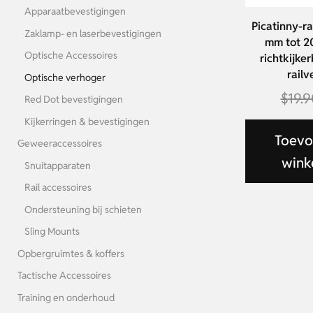
Apparaatbevestigingen
Picatinny-ra
Zaklamp- en laserbevestigingen
mm tot 2
Optische Accessoires
richtkijke
railv
Optische verhoger
$
19.
Red Dot bevestigingen
Kijkerringen & bevestigingen
Toevo
Geweeraccessoires
wink
Snuitapparaten
Rail accessoires
Ondersteuning bij schieten
Sling Mounts
Opbergruimtes & koffers
Tactische Accessoires
Training en onderhoud