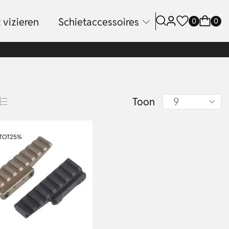
 vizieren
Schietaccessoires
0
0
Toon
TOT
25%