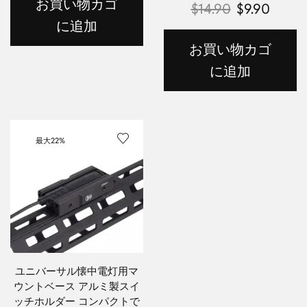
お買い物カゴ
$
14.90
$
9.90
に追加
お買い物カゴ
に追加
最大
22%
ユニバーサル懐中電灯用マ
ウントベース アルミ製スイ
ッチホルダー コンパクトで