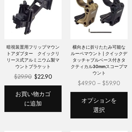
暗視装置用フリップマウン
横向きに折りたたみ可能な
トアダプター クイックリ
ルーペマウント | クイックデ
リース式アルミニウム製マ
タッチャブルベース付きタ
ウントブラケット
クティカル30mmスコープマ
ウント
$
29.90
$
22.90
$
49.90
–
$
59.90
お買い物カゴ
オプションを
に追加
選択