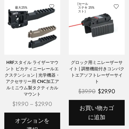
{セール
最大
25%
ステキ
25%
スト｝
HRFスタイル ライザーマウ
グロック用ミニレーザーサ
ント ピカティニーレールエ
イト | 調整機能付きコンパク
クステンション | 光学機器・
トエアソフトレーザーサイ
アクセサリー用 CNC加工ア
ト
ルミニウム製タクティカル
$
39.90
$
29.90
マウント
$
19.90
–
$
29.90
お買い物カゴ
に追加
オプションを