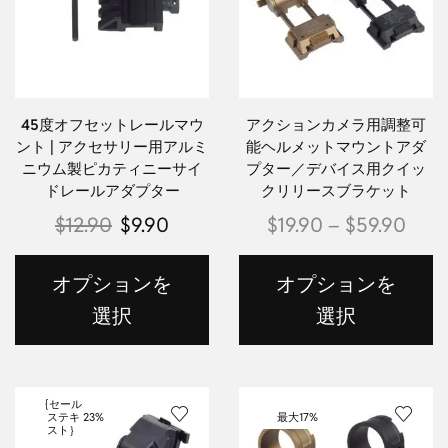
45度オフセットレールマウ
アクションカメラ用調整可
ント | アクセサリー用アルミ
能ヘルメットマウントアダ
ニウム製ピカティニーサイ
プター／デバイス用クイッ
ドレールアダプター
クリリースブラケット
$
12.90
$
9.90
$
19.90
–
$
59.90
オプションを
オプションを
選択
選択
{セール
ステキ
23%
最大
17%
スト｝