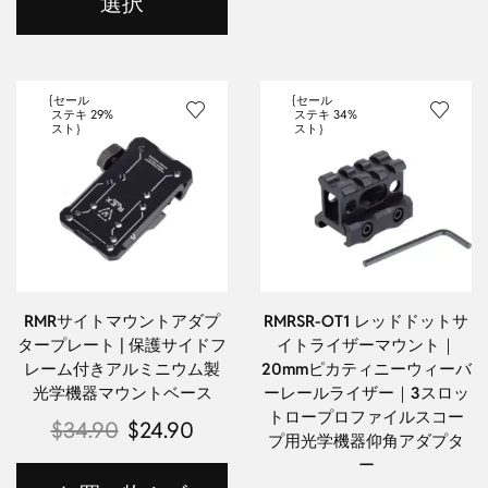
選択
{セール
{セール
ステキ
29%
ステキ
34%
スト｝
スト｝
RMRサイトマウントアダプ
RMRSR-OT1 レッドドットサ
タープレート | 保護サイドフ
イトライザーマウント｜
レーム付きアルミニウム製
20mmピカティニーウィーバ
光学機器マウントベース
ーレールライザー｜3スロッ
トロープロファイルスコー
$
34.90
$
24.90
プ用光学機器仰角アダプタ
ー