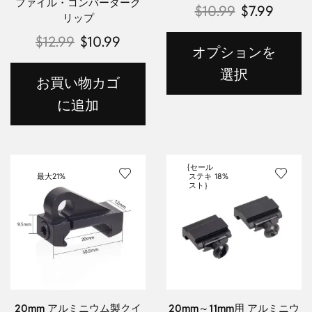
ファイル・コンバーターク
$
10.99
$
7.99
リップ
$
12.99
$
10.99
オプションを
選択
お買い物カゴ
に追加
{セール
最大
21%
ステキ
18%
スト｝
20mm アルミニウム製クイ
20mm～11mm用 アルミニウ