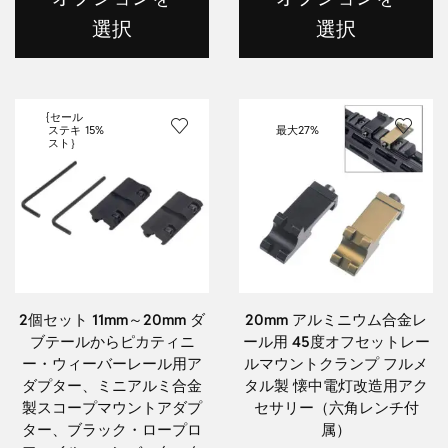
選択
選択
{セール
ステキ
15%
最大
27%
スト｝
2個セット 11mm～20mm ダ
20mm アルミニウム合金レ
ブテールからピカティニ
ール用 45度オフセットレー
ー・ウィーバーレール用ア
ルマウントクランプ フルメ
ダプター、ミニアルミ合金
タル製 懐中電灯改造用アク
製スコープマウントアダプ
セサリー（六角レンチ付
ター、ブラック・ロープロ
属）