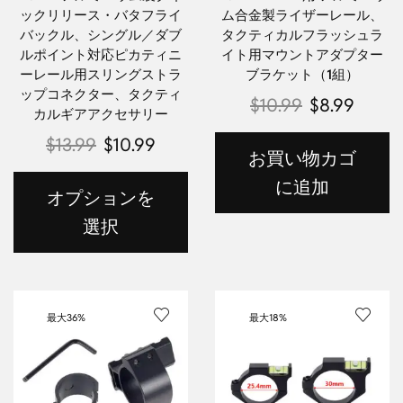
ックリリース・バタフライ
ム合金製ライザーレール、
バックル、シングル／ダブ
タクティカルフラッシュラ
ルポイント対応ピカティニ
イト用マウントアダプター
ーレール用スリングストラ
ブラケット（1組）
ップコネクター、タクティ
$
10.99
$
8.99
カルギアアクセサリー
$
13.99
$
10.99
お買い物カゴ
に追加
オプションを
選択
最大
36%
最大
18%