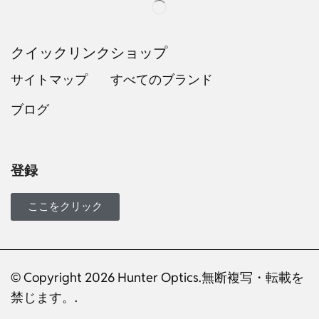
クイックリンク
ショップ
サイトマップ
すべてのブランド
ブログ
Russian
Dutch
Italian
登録
Turkish
Ukrainian
ここをクリック
French
Portuguese
© Copyright 2026 Hunter Optics.無断複写・転載を
German
禁じます。.
Spanish