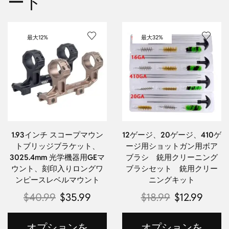
ート
最大
12%
最大
32%
1.93インチ スコープマウン
12ゲージ、20ゲージ、410ゲ
トブリッジブラケット、
ージ用ショットガン用ボア
3025.4mm 光学機器用GEマ
ブラシ 銃用クリーニング
ウント、刻印入りロングワ
ブラシセット 銃用クリー
ンピースレベルマウント
ニングキット
$
40.99
$
35.99
$
18.99
$
12.99
オプションを
オプションを