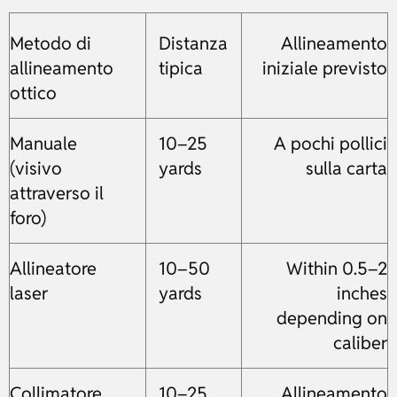
Metodo di
Distanza
Allineamento
allineamento
tipica
iniziale previsto
ottico
Manuale
10–25
A pochi pollici
(visivo
yards
sulla carta
attraverso il
foro)
Allineatore
10–50
Within 0.5–2
laser
yards
inches
depending on
caliber
Collimatore
10–25
Allineamento