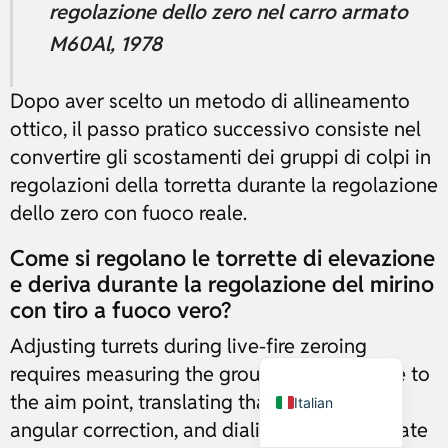
regolazione dello zero nel carro armato
M60Al, 1978
Russian
Dutch
Dopo aver scelto un metodo di allineamento
Japanese
ottico, il passo pratico successivo consiste nel
convertire gli scostamenti dei gruppi di colpi in
Turkish
regolazioni della torretta durante la regolazione
Ukrainian
dello zero con fuoco reale.
French
Portuguese
Come si regolano le torrette di elevazione
e deriva durante la regolazione del mirino
German
con tiro a fuoco vero?
Spanish
Adjusting turrets during live-fire zeroing
English
requires measuring the group center relative to
the aim point, translating that offset into
Italian
angular correction, and dialing the appropriate