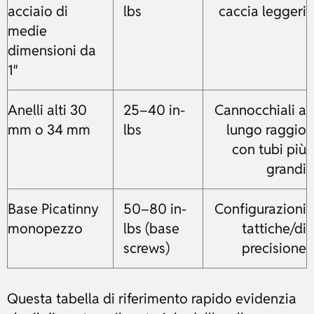
acciaio di
lbs
caccia leggeri
medie
dimensioni da
1″
Anelli alti 30
25–40 in-
Cannocchiali a
mm o 34 mm
lbs
lungo raggio
con tubi più
grandi
Base Picatinny
50–80 in-
Configurazioni
monopezzo
lbs (base
tattiche/di
screws)
precisione
Questa tabella di riferimento rapido evidenzia