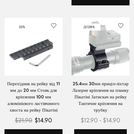
32%
ДО
28%
Перехідник на рейку від 11
25.4мм 30мм приціл-ліхтар
мм до 20 мм Стояк для
Лазерне кріплення на планку
кріплення 100 мм
Пікатіні Затискач на рейку
алюмінієвого ластівчиного
Тактичне кріплення на
хвоста на рейку Пікатіні
трубку
$
21.90
$
14.90
$
12.90
-
$
14.90