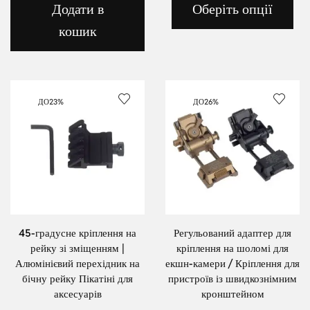
Додати в
Оберіть опції
кошик
ДО
23%
ДО
26%
45-градусне кріплення на
Регульований адаптер для
рейку зі зміщенням |
кріплення на шоломі для
Алюмінієвий перехідник на
екшн-камери / Кріплення для
бічну рейку Пікатіні для
пристроїв із швидкознімним
аксесуарів
кронштейном