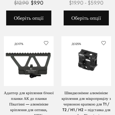
$
12.90
$
9.90
$
19.90
-
$
59.90
Оберіть опції
Оберіть опції
ДО
17%
ДО
25%
Адаптер для кріплення бічної
Швидкознімне алюмінієве
планки АК до планки
кріплення для мікроприцілу з
Пікатінні — алюмінієве
червоною крапкою для T1 /
кріплення для оптики,
T2 / H1 / H2 – підставка для