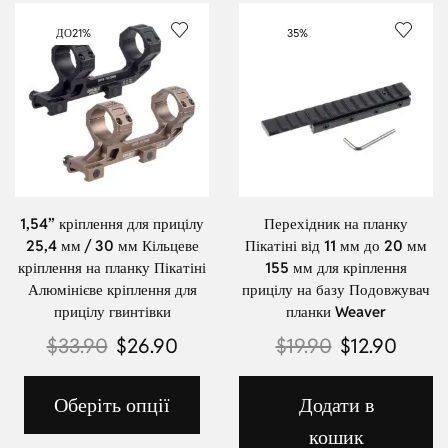
ДО
21%
35%
1,54” кріплення для прицілу
Перехідник на планку
25,4 мм / 30 мм Кільцеве
Пікатіні від 11 мм до 20 мм
кріплення на планку Пікатіні
155 мм для кріплення
Алюмінієве кріплення для
прицілу на базу Подовжувач
прицілу гвинтівки
планки Weaver
$
33.90
$
26.90
$
19.90
$
12.90
Оберіть опції
Додати в
кошик