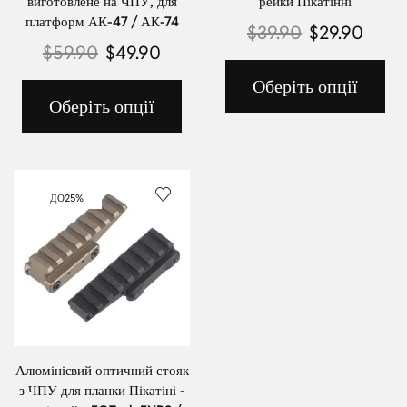
виготовлене на ЧПУ, для
рейки Пікатінні
платформ АК-47 / АК-74
$
39.90
$
29.90
$
59.90
$
49.90
Оберіть опції
Оберіть опції
ДО
25%
Алюмінієвий оптичний стояк
з ЧПУ для планки Пікатіні -