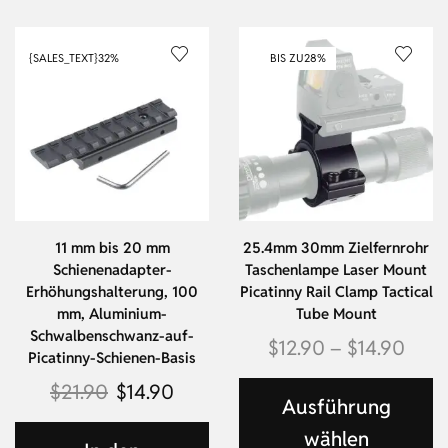
{SALES_TEXT}
32%
BIS ZU
28%
11 mm bis 20 mm
25.4mm 30mm Zielfernrohr
Schienenadapter-
Taschenlampe Laser Mount
Erhöhungshalterung, 100
Picatinny Rail Clamp Tactical
mm, Aluminium-
Tube Mount
Schwalbenschwanz-auf-
$
12.90
–
$
14.90
Picatinny-Schienen-Basis
$
21.90
$
14.90
Ausführung
wählen