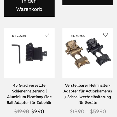
In den
Warenkorb
BIS ZU
23%
BIS ZU
26%
45 Grad versetzte
Verstellbarer Helmhalter-
Schienenhalterung |
Adapter für Actionkameras
Aluminium Picatinny Side
/ Schnellwechselhalterung
Rail Adapter für Zubehör
für Geräte
$
12.90
$
9.90
$
19.90
–
$
59.90