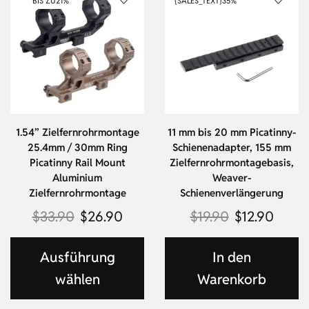
BIS ZU
21%
{SALES_TEXT}
35%
1.54” Zielfernrohrmontage
11 mm bis 20 mm Picatinny-
25.4mm / 30mm Ring
Schienenadapter, 155 mm
Picatinny Rail Mount
Zielfernrohrmontagebasis,
Aluminium
Weaver-
Zielfernrohrmontage
Schienenverlängerung
$
33.90
$
26.90
$
19.90
$
12.90
Ausführung
In den
wählen
Warenkorb