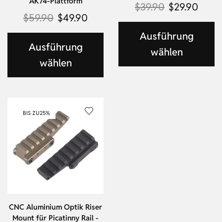
AK74-Plattform
$
39.90
$
29.90
$
59.90
$
49.90
Ausführung
Ausführung
wählen
wählen
BIS ZU
25%
CNC Aluminium Optik Riser
Mount für Picatinny Rail -