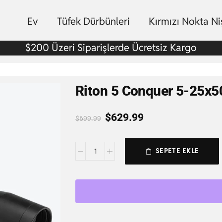
Ev
Tüfek Dürbünleri
Kırmızı Nokta N
$200 Üzeri Siparişlerde Ücretsiz Kargo
Riton 5 Conquer 5-25x
$
629.99
$
699.99
SEPETE EKLE