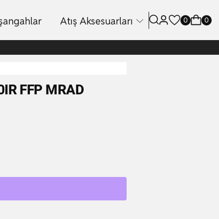
işangahlar
Atış Aksesuarları
0
0
50IR FFP MRAD