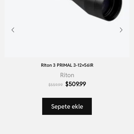
RIton 3 PRIMAL 3-12×56IR
Riton
$
509.99
$
559.99
Sepete ekle