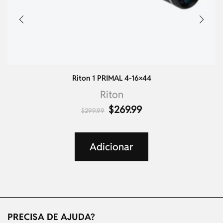
Riton 1 PRIMAL 4-16×44
Riton
$
269.99
$
299.99
Adicionar
PRECISA DE AJUDA?